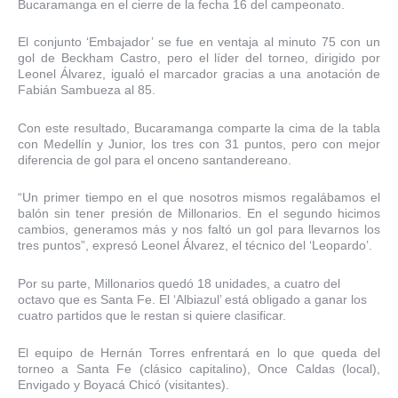
Bucaramanga en el cierre de la fecha 16 del campeonato.
El conjunto ‘Embajador’ se fue en ventaja al minuto 75 con un
gol de Beckham Castro, pero el líder del torneo, dirigido por
Leonel Álvarez, igualó el marcador gracias a una anotación de
Fabián Sambueza al 85.
Con este resultado, Bucaramanga comparte la cima de la tabla
con Medellín y Junior, los tres con 31 puntos, pero con mejor
diferencia de gol para el onceno santandereano.
“Un primer tiempo en el que nosotros mismos regalábamos el
balón sin tener presión de Millonarios. En el segundo hicimos
cambios, generamos más y nos faltó un gol para llevarnos los
tres puntos”, expresó Leonel Álvarez, el técnico del ‘Leopardo’.
Por su parte, Millonarios quedó 18 unidades, a cuatro del
octavo que es Santa Fe. El ‘Albiazul’ está obligado a ganar los
cuatro partidos que le restan si quiere clasificar.
El equipo de Hernán Torres enfrentará en lo que queda del
torneo a Santa Fe (clásico capitalino), Once Caldas (local),
Envigado y Boyacá Chicó (visitantes).