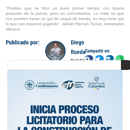
“Positivo que se hizo un buen primer tiempo con buena
posesión de la pelota, pero no concretamos. Lo malo es que
nos pueden hacer un gol de saque de banda, es muy triste por
lo que nos estamos jugando”, señaló Hernán Torres, entrenador
albiazul.
Publicado por:
Diego
Compartir en:
Rueda
Facebook
Twitter
LinkedIn
Wha
Periodista
Search