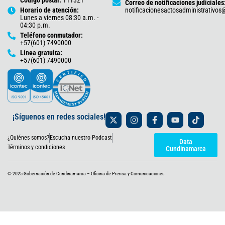
Correo de notificaciones judiciales
Horario de atención:
notificacionesactosadministrativo
Lunes a viernes 08:30 a.m. -
04:30 p.m.
Teléfono conmutador:
+57(601) 7490000
Línea gratuita:
+57(601) 7490000
X
I
F
Y
T
¡Síguenos en redes sociales!
-
n
a
o
i
t
s
c
u
k
¿Quiénes somos?
Escucha nuestro Podcast
w
t
e
t
t
Data
i
a
b
u
o
Términos y condiciones
Cundinamarca
t
g
o
b
k
t
r
o
e
e
a
k
© 2025 Gobernación de Cundinamarca – Oficina de Prensa y Comunicaciones
r
m
-
f