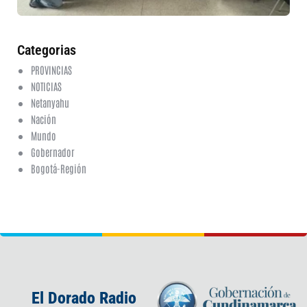
20
ha
co
Categorias
PROVINCIAS
NOTICIAS
Netanyahu
Nación
Mundo
Gobernador
Bogotá-Región
El Dorado Radio