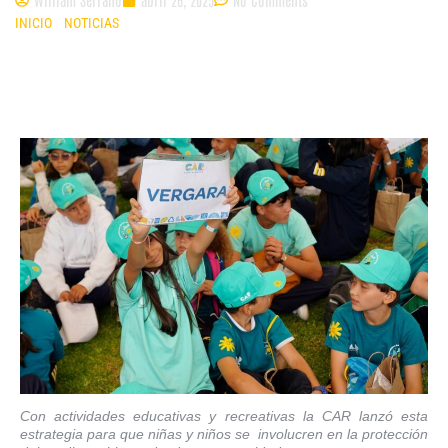
INICIO
»
NOTICIAS
»
MÁS DE 500 NIÑOS DE CUNDINAMARCA SE HAN
SUMADO AL PROGRAMA GUARDIANES DE LOS ENTORNOS SOSTENIBLES
Con actividades educativas y recreativas la CAR lanzó esta
estrategia para que niñas y niños se involucren en la protección