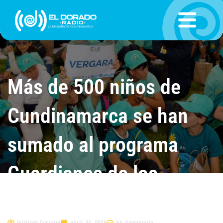
Ir
al
contenido
Más de 500 niños de
Cundinamarca se han
sumado al programa
Guardianes de los
Entornos Sostenibles
William Serrano
abril 26, 2025
No Comments