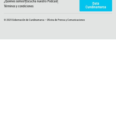
¿Quiénes somos?
Escucha nuestro Podcast
w
t
e
t
t
Data
i
a
b
u
o
Términos y condiciones
Cundinamarca
t
g
o
b
k
t
r
o
e
e
a
k
© 2025 Gobernación de Cundinamarca – Oficina de Prensa y Comunicaciones
r
m
-
f