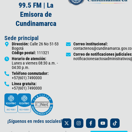
99.5 FM | La
Emisora de
Cundinamarca
Sede principal
Dirección:
Calle 26 No 51-53
Correo institucional:
Bogotá
contactenos@cundinamarca.gov.co
Código postal:
111321
Correo de notificaciones judiciales
Horario de atención:
notificacionesactosadministrativo
Lunes a viernes 08:30 a.m. -
04:30 p.m.
Teléfono conmutador:
+57(601) 7490000
Línea gratuita:
+57(601) 7490000
X
I
F
Y
T
¡Síguenos en redes sociales!
-
n
a
o
i
t
s
c
u
k