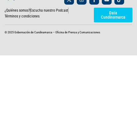
-
n
a
o
i
t
s
c
u
k
¿Quiénes somos?
Escucha nuestro Podcast
w
t
e
t
t
Data
i
a
b
u
o
Términos y condiciones
Cundinamarca
t
g
o
b
k
t
r
o
e
e
a
k
© 2025 Gobernación de Cundinamarca – Oficina de Prensa y Comunicaciones
r
m
-
f