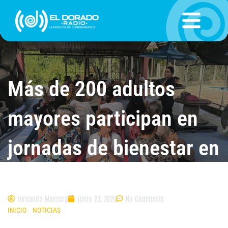
Ir
al
contenido
Más de 200 adultos
mayores participan en
jornadas de bienestar en
Viotá
Fernando Mancera
junio 23, 2026
No Comments
INICIO
»
NOTICIAS
»
MÁS DE 200 ADULTOS MAYORES PARTICIPAN EN
JORNADAS DE BIENESTAR EN VIOTÁ