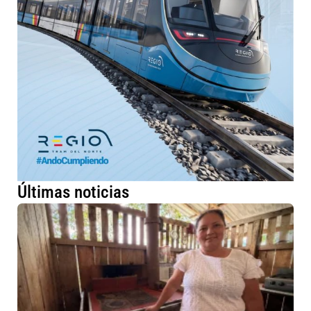
Últimas noticias
Má
fa
ru
me
co
de
es
ec
en
Cu