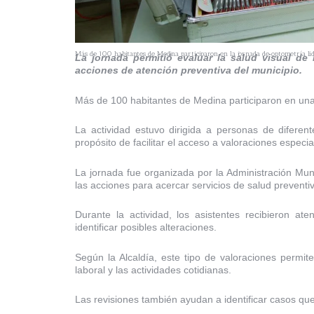
Más de 100 habitantes de Medina participaron en la jornada de optometría lide
La jornada permitió evaluar la salud visual de
acciones de atención preventiva del municipio.
Más de 100 habitantes de Medina participaron en una 
La actividad estuvo dirigida a personas de diferen
propósito de facilitar el acceso a valoraciones especia
La jornada fue organizada por la Administración Mu
las acciones para acercar servicios de salud preventi
Durante la actividad, los asistentes recibieron at
identificar posibles alteraciones.
Según la Alcaldía, este tipo de valoraciones permi
laboral y las actividades cotidianas.
Las revisiones también ayudan a identificar casos que