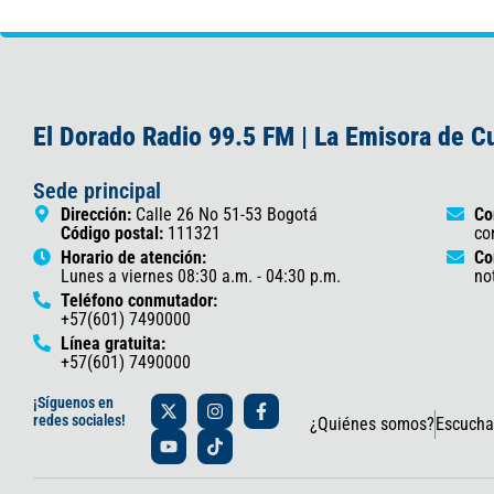
El Dorado Radio 99.5 FM | La Emisora de 
Sede principal
Dirección:
Calle 26 No 51-53 Bogotá
Co
Código postal:
111321
co
Horario de atención:
Co
Lunes a viernes 08:30 a.m. - 04:30 p.m.
no
Teléfono conmutador:
+57(601) 7490000
Línea gratuita:
+57(601) 7490000
X
Y
I
T
F
¡Síguenos en
-
o
n
i
a
redes sociales!
¿Quiénes somos?
Escucha
t
u
s
k
c
w
t
t
t
e
i
u
a
o
b
t
b
g
k
o