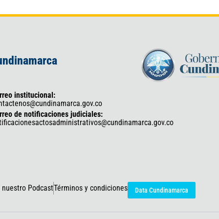
Cundinamarca
rreo institucional:
ntactenos@cundinamarca.gov.co
rreo de notificaciones judiciales:
tificacionesactosadministrativos@cundinamarca.gov.co
 nuestro Podcast
Términos y condiciones
Data Cundinamarca