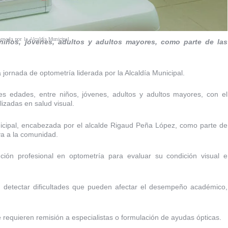
rada por la Alcaldía Municipal.
 niños, jóvenes, adultos y adultos mayores, como parte de las
jornada de optometría liderada por la Alcaldía Municipal.
tes edades, entre niños, jóvenes, adultos y adultos mayores, con el
lizadas en salud visual.
nicipal, encabezada por el alcalde Rigaud Peña López, como parte de
va a la comunidad.
ención profesional en optometría para evaluar su condición visual e
te detectar dificultades que pueden afectar el desempeño académico,
 requieren remisión a especialistas o formulación de ayudas ópticas.