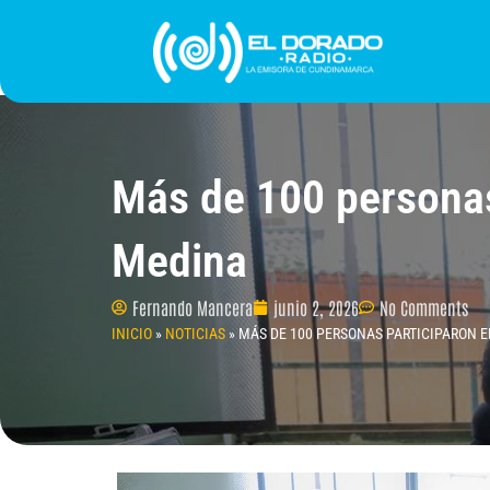
Ir
al
contenido
INICIO
PROGRAMACIÓN
¿QUIÉNES SOMO
Más de 100 personas
Medina
Fernando Mancera
junio 2, 2026
No Comments
INICIO
»
NOTICIAS
»
MÁS DE 100 PERSONAS PARTICIPARON 