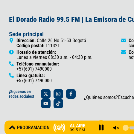
El Dorado Radio 99.5 FM | La Emisora de 
Sede principal
Dirección:
Calle 26 No 51-53 Bogotá
Co
Código postal:
111321
co
Horario de atención:
Co
Lunes a viernes 08:30 a.m. - 04:30 p.m.
no
Teléfono conmutador:
+57(601) 7490000
Línea gratuita:
+57(601) 7490000
X
Y
I
T
F
¡Síguenos en
-
o
n
i
a
redes sociales!
¿Quiénes somos?
Escucha
t
u
s
k
c
w
t
t
t
e
i
u
a
o
b
t
b
g
k
o
t
e
r
o
© 2025 Gobernación de Cundinamarca – Oficina de Prensa y Comun
e
a
k
AL AIRE
PROGRAMACIÓN
r
m
-
99.5 FM