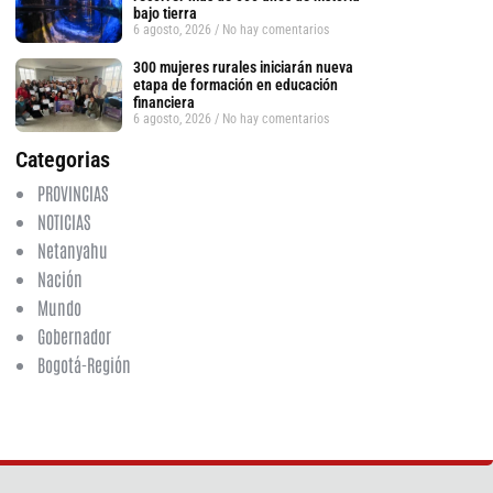
bajo tierra
6 agosto, 2026
No hay comentarios
tsApp
300 mujeres rurales iniciarán nueva
etapa de formación en educación
financiera
6 agosto, 2026
No hay comentarios
Categorias
PROVINCIAS
NOTICIAS
Netanyahu
Nación
Mundo
Gobernador
Bogotá-Región