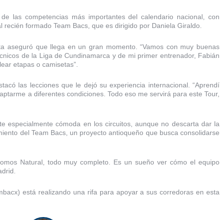
 de las competencias más importantes del calendario nacional, con
l recién formado Team Bacs, que es dirigido por Daniela Giraldo.
tista aseguró que llega en un gran momento. “Vamos con muy buenas
cnicos de la Liga de Cundinamarca y de mi primer entrenador, Fabián
elear etapas o camisetas”.
tacó las lecciones que le dejó su experiencia internacional. “Aprendí
aptarme a diferentes condiciones. Todo eso me servirá para este Tour,
ente especialmente cómoda en los circuitos, aunque no descarta dar la
imiento del Team Bacs, un proyecto antioqueño que busca consolidarse
 Somos Natural, todo muy completo. Es un sueño ver cómo el equipo
adrid.
bacx) está realizando una rifa para apoyar a sus corredoras en esta