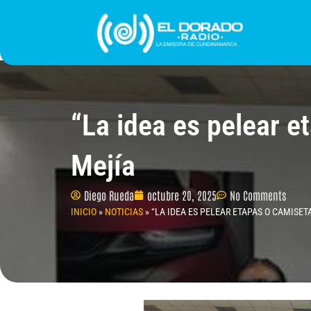
Ir
al
contenido
INICIO
PROGRAMACIÓN
¿QUIÉNES SOMO
“La idea es pelear e
Mejía
Diego Rueda
octubre 20, 2025
No Comments
INICIO
»
NOTICIAS
»
“LA IDEA ES PELEAR ETAPAS O CAMISET