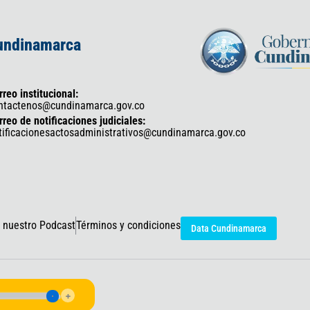
Cundinamarca
rreo institucional:
ntactenos@cundinamarca.gov.co
rreo de notificaciones judiciales:
tificacionesactosadministrativos@cundinamarca.gov.co
 nuestro Podcast
Términos y condiciones
Data Cundinamarca
icaciones