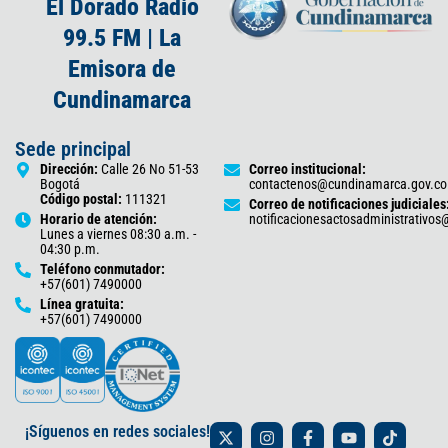
El Dorado Radio
99.5 FM | La
Emisora de
Cundinamarca
Sede principal
Dirección:
Calle 26 No 51-53
Correo institucional:
Bogotá
contactenos@cundinamarca.gov.co
Código postal:
111321
Correo de notificaciones judiciales
Horario de atención:
notificacionesactosadministrativo
Lunes a viernes 08:30 a.m. -
04:30 p.m.
Teléfono conmutador:
+57(601) 7490000
Línea gratuita:
+57(601) 7490000
X
I
F
Y
T
¡Síguenos en redes sociales!
-
n
a
o
i