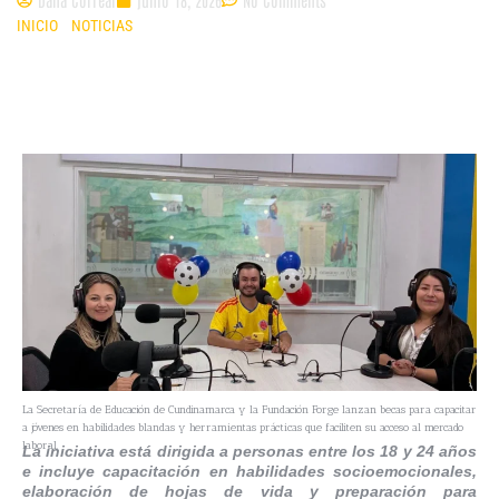
INICIO
»
NOTICIAS
»
JÓVENES DE CUNDINAMARCA PODRÁN ACCEDER A
BECAS PARA FORTALECER SU EMPLEABILIDAD
La Secretaría de Educación de Cundinamarca y la Fundación Forge lanzan becas para capacitar
a jóvenes en habilidades blandas y herramientas prácticas que faciliten su acceso al mercado
laboral.
La iniciativa está dirigida a personas entre los 18 y 24 años
e incluye capacitación en habilidades socioemocionales,
elaboración de hojas de vida y preparación para