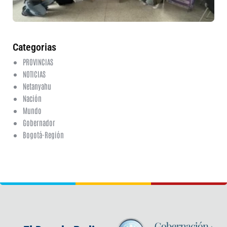
6 a
20
ha
co
Categorias
PROVINCIAS
NOTICIAS
Netanyahu
Nación
Mundo
Gobernador
Bogotá-Región