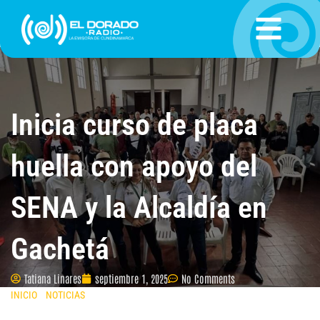
Ir
al
contenido
Inicia curso de placa
huella con apoyo del
SENA y la Alcaldía en
Gachetá
Tatiana Linares
septiembre 1, 2025
No Comments
INICIO
»
NOTICIAS
»
INICIA CURSO DE PLACA HUELLA CON APOYO DEL
SENA Y LA ALCALDÍA EN GACHETÁ