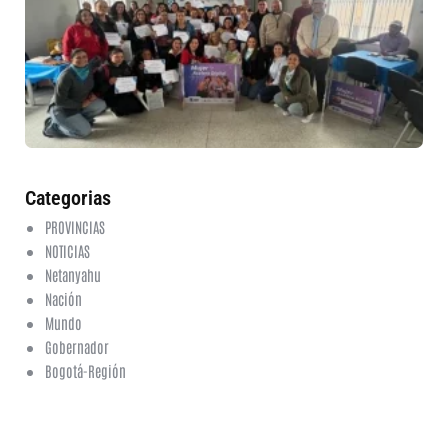
in
nu
et
fo
en
ed
fi
6 a
20
ha
co
Categorias
PROVINCIAS
NOTICIAS
Netanyahu
Nación
Mundo
Gobernador
Bogotá-Región