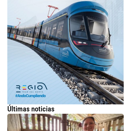
Últimas noticias
Má
fa
ru
me