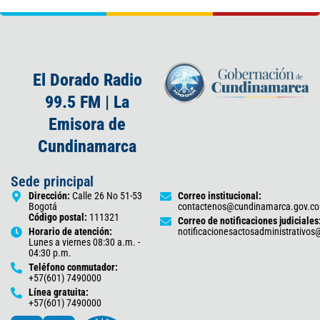
El Dorado Radio
99.5 FM | La
Emisora de
Cundinamarca
Sede principal
Dirección:
Calle 26 No 51-53
Correo institucional:
Bogotá
contactenos@cundinamarca.gov.co
Código postal:
111321
Correo de notificaciones judiciales
Horario de atención:
notificacionesactosadministrativo
Lunes a viernes 08:30 a.m. -
04:30 p.m.
Teléfono conmutador:
+57(601) 7490000
Línea gratuita:
+57(601) 7490000