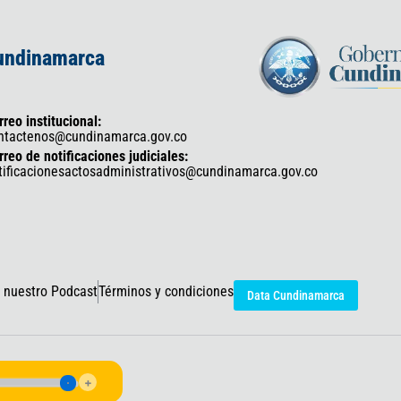
Cundinamarca
rreo institucional:
ntactenos@cundinamarca.gov.co
rreo de notificaciones judiciales:
tificacionesactosadministrativos@cundinamarca.gov.co
 nuestro Podcast
Términos y condiciones
Data Cundinamarca
icaciones