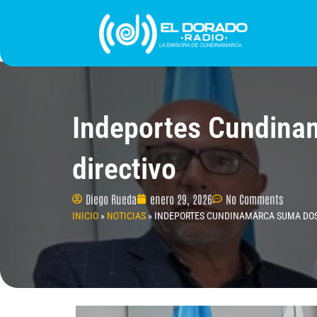
Ir
al
contenido
INICIO
PROGRAMACIÓN
¿QUIÉNES SOMO
Indeportes Cundina
directivo
Diego Rueda
enero 29, 2026
No Comments
INICIO
»
NOTICIAS
»
INDEPORTES CUNDINAMARCA SUMA DOS 