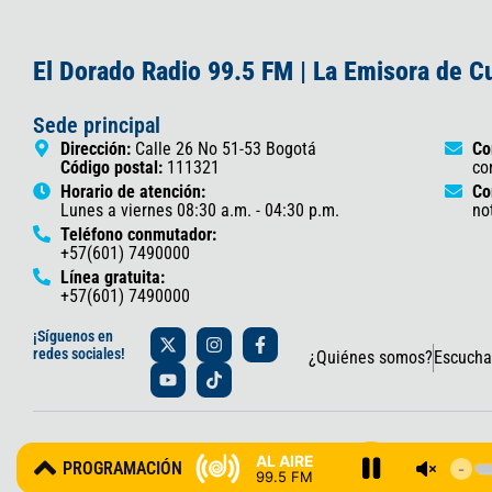
El Dorado Radio 99.5 FM | La Emisora de 
Sede principal
Dirección:
Calle 26 No 51-53 Bogotá
Co
Código postal:
111321
co
Horario de atención:
Co
Lunes a viernes 08:30 a.m. - 04:30 p.m.
no
Teléfono conmutador:
+57(601) 7490000
Línea gratuita:
+57(601) 7490000
X
Y
I
T
F
¡Síguenos en
-
o
n
i
a
redes sociales!
¿Quiénes somos?
Escucha
t
u
s
k
c
w
t
t
t
e
i
u
a
o
b
t
b
g
k
o
t
e
r
o
© 2025 Gobernación de Cundinamarca – Oficina de Prensa y Comun
e
a
k
AL AIRE
PROGRAMACIÓN
r
m
-
99.5 FM