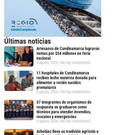
Últimas noticias
Artesanos de Cundinamarca lograron
ventas por $54 millones en feria
nacional
5 agosto, 2026
No hay comentarios
11 hospitales de Cundinamarca
reciben leche materna donada para
alimentar a recién nacidos
prematuros
5 agosto, 2026
No hay comentarios
tsApp
37 integrantes de organismos de
respuesta se graduaron como
técnicos para atender incendios,
rescates y emergencias
5 agosto, 2026
No hay comentarios
Arbeláez lleva su tradición agrícola a