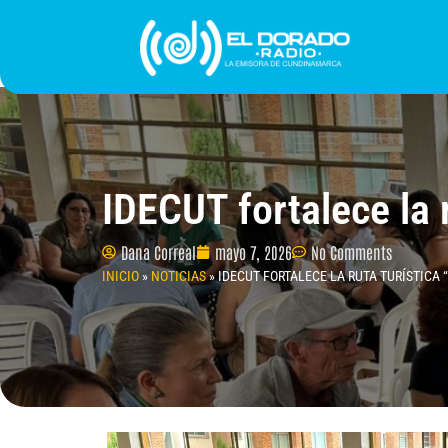
Ir
al
contenido
INICIO
PROGRAMACIÓN
¿QUIÉNES SOMO
IDECUT fortalece la 
Dana Correal
mayo 7, 2026
No Comments
INICIO
»
NOTICIAS
»
IDECUT FORTALECE LA RUTA TURÍSTICA