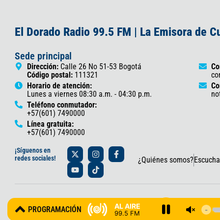
El Dorado Radio 99.5 FM | La Emisora de 
Sede principal
Dirección:
Calle 26 No 51-53 Bogotá
Co
Código postal:
111321
co
Horario de atención:
Co
Lunes a viernes 08:30 a.m. - 04:30 p.m.
no
Teléfono conmutador:
+57(601) 7490000
Línea gratuita:
+57(601) 7490000
X
Y
I
T
F
¡Síguenos en
-
o
n
i
a
redes sociales!
¿Quiénes somos?
Escucha
t
u
s
k
c
w
t
t
t
e
i
u
a
o
b
t
b
g
k
o
t
e
r
o
© 2025 Gobernación de Cundinamarca – Oficina de Prensa y Comun
e
a
k
AL AIRE
PROGRAMACIÓN
r
m
-
99.5 FM