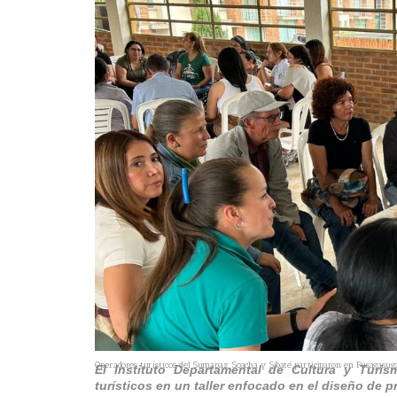
Operadores turísticos del Sumapaz, Soacha y Sibaté participaron en Fusagasugá 
El Instituto Departamental de Cultura y Tur
turísticos en un taller enfocado en el diseño de p