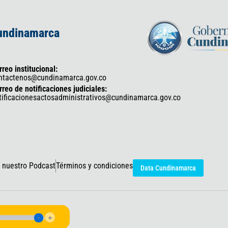
Cundinamarca
rreo institucional:
ntactenos@cundinamarca.gov.co
rreo de notificaciones judiciales:
tificacionesactosadministrativos@cundinamarca.gov.co
 nuestro Podcast
Términos y condiciones
Data Cundinamarca
icaciones