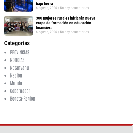
bajo tierra
6 agosto, 2026
No hay comentarios
300 mujeres rurales iniciarán nueva
etapa de formación en educación
financiera
6 agosto, 2026
No hay comentarios
Categorias
PROVINCIAS
NOTICIAS
Netanyahu
Nación
Mundo
tsApp
Gobernador
Bogotá-Región