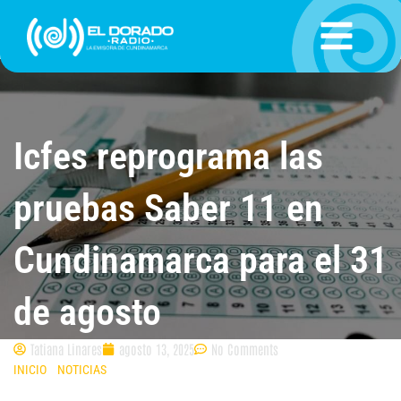
Ir
al
contenido
Icfes reprograma las
pruebas Saber 11 en
Cundinamarca para el 31
de agosto
Tatiana Linares
agosto 13, 2025
No Comments
INICIO
»
NOTICIAS
»
ICFES REPROGRAMA LAS PRUEBAS SABER 11 EN
CUNDINAMARCA PARA EL 31 DE AGOSTO