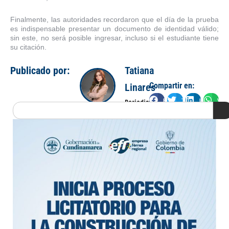
Finalmente, las autoridades recordaron que el día de la prueba
es indispensable presentar un documento de identidad válido;
sin este, no será posible ingresar, incluso si el estudiante tiene
su citación.
Publicado por:
Tatiana
Compartir en:
Linares
Facebook
Twitter
LinkedIn
Wha
Periodista
Search