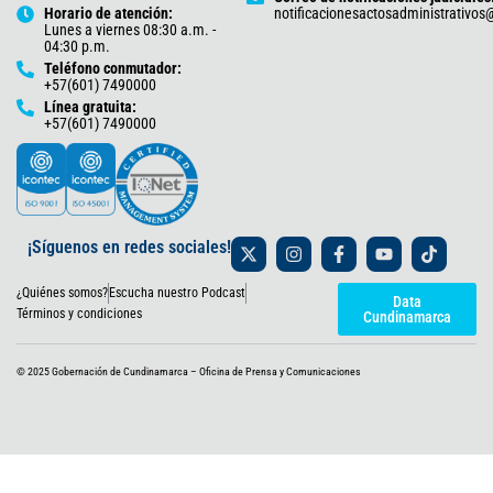
Horario de atención:
notificacionesactosadministrativo
Lunes a viernes 08:30 a.m. -
04:30 p.m.
Teléfono conmutador:
+57(601) 7490000
Línea gratuita:
+57(601) 7490000
X
I
F
Y
T
¡Síguenos en redes sociales!
-
n
a
o
i
t
s
c
u
k
¿Quiénes somos?
Escucha nuestro Podcast
w
t
e
t
t
Data
i
a
b
u
o
Términos y condiciones
Cundinamarca
t
g
o
b
k
t
r
o
e
e
a
k
© 2025 Gobernación de Cundinamarca – Oficina de Prensa y Comunicaciones
r
m
-
f