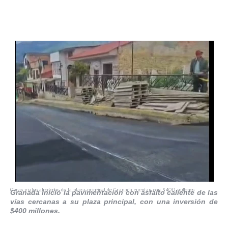
Obras viales alrededor de la plaza principal de Granada cuentan con $400 millones
Granada inició la pavimentación con asfalto caliente de las
vías cercanas a su plaza principal, con una inversión de
$400 millones.