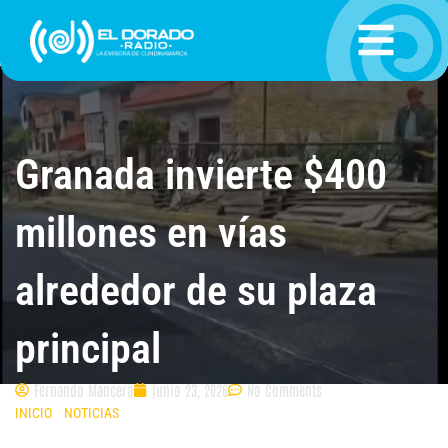
Ir
al
contenido
Granada invierte $400
millones en vías
alrededor de su plaza
principal
Fernando Mancera
junio 23, 2026
No Comments
INICIO
»
NOTICIAS
»
GRANADA INVIERTE $400 MILLONES EN VÍAS
ALREDEDOR DE SU PLAZA PRINCIPAL