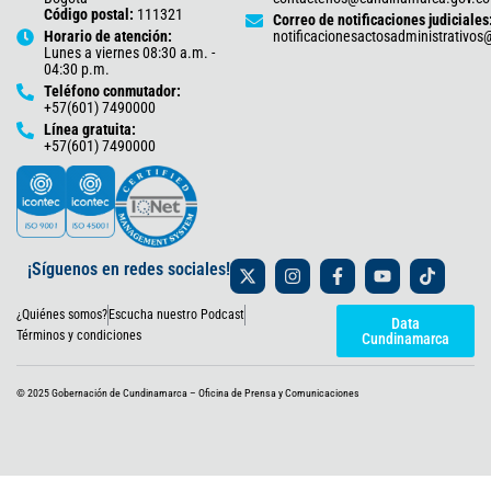
Código postal:
111321
Correo de notificaciones judiciales
Horario de atención:
notificacionesactosadministrativo
Lunes a viernes 08:30 a.m. -
04:30 p.m.
Teléfono conmutador:
+57(601) 7490000
Línea gratuita:
+57(601) 7490000
X
I
F
Y
T
¡Síguenos en redes sociales!
-
n
a
o
i
t
s
c
u
k
¿Quiénes somos?
Escucha nuestro Podcast
w
t
e
t
t
Data
i
a
b
u
o
Términos y condiciones
Cundinamarca
t
g
o
b
k
t
r
o
e
e
a
k
© 2025 Gobernación de Cundinamarca – Oficina de Prensa y Comunicaciones
r
m
-
f