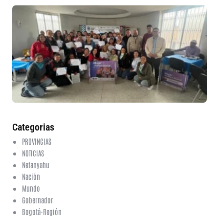
30
mu
ru
in
nu
et
fo
en
ed
fi
6 a
20
ha
co
Categorias
PROVINCIAS
NOTICIAS
Netanyahu
Nación
Mundo
Gobernador
Bogotá-Región