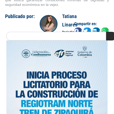
seguridad económica en la vejez.
Publicado por:
Tatiana
Compartir en:
Linares
Facebook
Twitter
LinkedIn
Wha
Periodista
Search