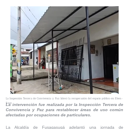
La Inspección Tercera de Convivencia y Paz lideró la recuperación del espacio público en Eben-
Ezer.
La intervención fue realizada por la Inspección Tercera de
Convivencia y Paz para restablecer áreas de uso común
afectadas por ocupaciones de particulares.
La Alcaldía de Fusagasugá adelantó una jornada de