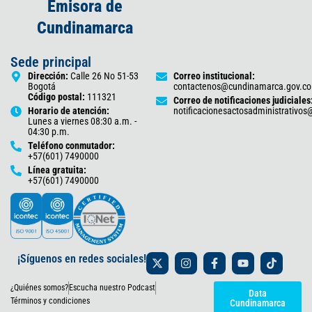
Emisora de
Cundinamarca
Sede principal
Dirección:
Calle 26 No 51-53
Correo institucional:
Bogotá
contactenos@cundinamarca.gov.co
Código postal:
111321
Correo de notificaciones judiciales
Horario de atención:
notificacionesactosadministrativo
Lunes a viernes 08:30 a.m. -
04:30 p.m.
Teléfono conmutador:
+57(601) 7490000
Línea gratuita:
+57(601) 7490000
X
I
F
Y
T
¡Síguenos en redes sociales!
-
n
a
o
i
t
s
c
u
k
¿Quiénes somos?
Escucha nuestro Podcast
w
t
e
t
t
Data
i
a
b
u
o
Términos y condiciones
Cundinamarca