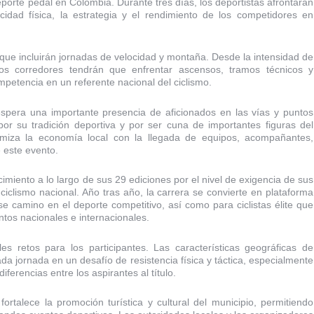
eporte pedal en Colombia. Durante tres días, los deportistas afrontarán
idad física, la estrategia y el rendimiento de los competidores en
que incluirán jornadas de velocidad y montaña. Desde la intensidad de
 los corredores tendrán que enfrentar ascensos, tramos técnicos y
petencia en un referente nacional del ciclismo.
spera una importante presencia de aficionados en las vías y puntos
or su tradición deportiva y por ser cuna de importantes figuras del
miza la economía local con la llegada de equipos, acompañantes,
e este evento.
iento a lo largo de sus 29 ediciones por el nivel de exigencia de sus
ciclismo nacional. Año tras año, la carrera se convierte en plataforma
e camino en el deporte competitivo, así como para ciclistas élite que
ntos nacionales e internacionales.
 retos para los participantes. Las características geográficas de
a jornada en un desafío de resistencia física y táctica, especialmente
ferencias entre los aspirantes al título.
talece la promoción turística y cultural del municipio, permitiendo