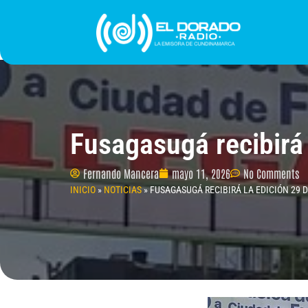
Ir
al
contenido
INICIO
PROGRAMACIÓN
¿QUIÉNES SOMO
Fusagasugá recibirá l
Fernando Mancera
mayo 11, 2026
No Comments
INICIO
»
NOTICIAS
»
FUSAGASUGÁ RECIBIRÁ LA EDICIÓN 29 D