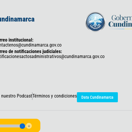
Cundinamarca
rreo institucional:
ntactenos@cundinamarca.gov.co
rreo de notificaciones judiciales:
tificacionesactosadministrativos@cundinamarca.gov.co
 nuestro Podcast
Términos y condiciones
Data Cundinamarca
icaciones