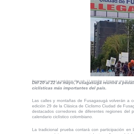
Fusagasugá reunirá a pedalistas élite, sub-23, juveniles y damas en una de las c
Del 20 al 22 de mayo, Fusagasugá reunirá a pedal
ciclísticas más importantes del país.
Las calles y montañas de Fusagasugá volverán a conv
edición 29 de la Clásica de Ciclismo Ciudad de Fusa
destacados corredores de diferentes regiones del 
calendario ciclístico colombiano.
La tradicional prueba contará con participación en 