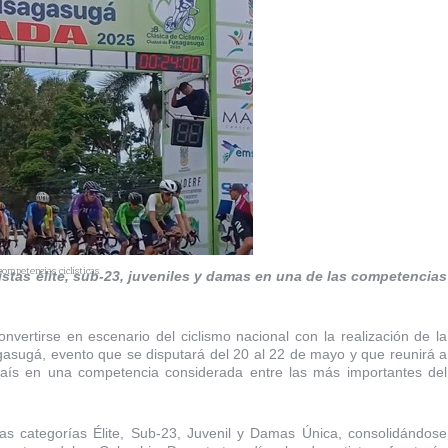
ompetencias ciclísticas.
istas élite, sub-23, juveniles y damas en una de las competencias
ertirse en escenario del ciclismo nacional con la realización de la
gasugá, evento que se disputará del 20 al 22 de mayo y que reunirá a
país en una competencia considerada entre las más importantes del
las categorías Élite, Sub-23, Juvenil y Damas Única, consolidándose