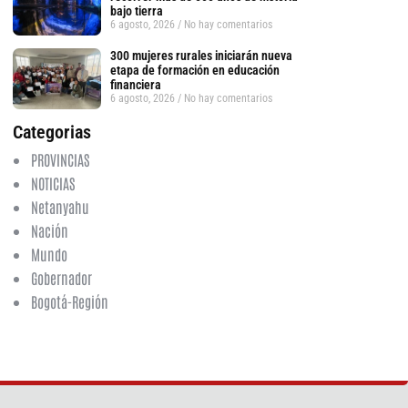
bajo tierra
6 agosto, 2026
No hay comentarios
300 mujeres rurales iniciarán nueva
etapa de formación en educación
financiera
6 agosto, 2026
No hay comentarios
Categorias
PROVINCIAS
NOTICIAS
Netanyahu
tsApp
Nación
Mundo
Gobernador
Bogotá-Región