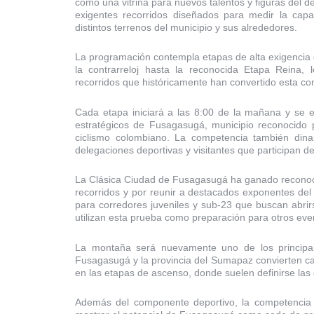
como una vitrina para nuevos talentos y figuras del d
exigentes recorridos diseñados para medir la capac
distintos terrenos del municipio y sus alrededores.
La programación contempla etapas de alta exigencia 
la contrarreloj hasta la reconocida Etapa Reina,
recorridos que históricamente han convertido esta com
Cada etapa iniciará a las 8:00 de la mañana y se e
estratégicos de Fusagasugá, municipio reconocido p
ciclismo colombiano. La competencia también dina
delegaciones deportivas y visitantes que participan d
La Clásica Ciudad de Fusagasugá ha ganado reconocim
recorridos y por reunir a destacados exponentes del 
para corredores juveniles y sub-23 que buscan abrirs
utilizan esta prueba como preparación para otros eve
La montaña será nuevamente uno de los principales
Fusagasugá y la provincia del Sumapaz convierten cad
en las etapas de ascenso, donde suelen definirse las di
Además del componente deportivo, la competencia for