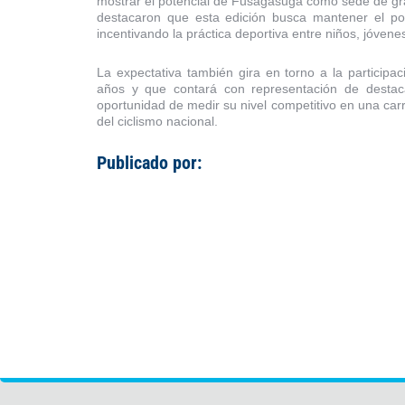
mostrar el potencial de Fusagasugá como sede de gra
destacaron que esta edición busca mantener el pos
incentivando la práctica deportiva entre niños, jóven
La expectativa también gira en torno a la particip
años y que contará con representación de destaca
oportunidad de medir su nivel competitivo en una car
del ciclismo nacional.
Publicado por: