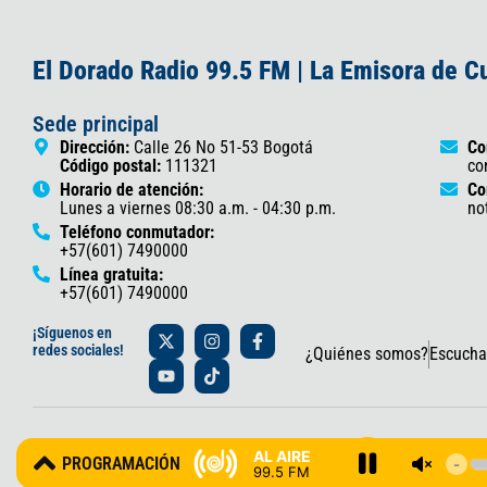
El Dorado Radio 99.5 FM | La Emisora de 
Sede principal
Dirección:
Calle 26 No 51-53 Bogotá
Co
Código postal:
111321
co
Horario de atención:
Co
Lunes a viernes 08:30 a.m. - 04:30 p.m.
no
Teléfono conmutador:
+57(601) 7490000
Línea gratuita:
+57(601) 7490000
X
Y
I
T
F
¡Síguenos en
-
o
n
i
a
redes sociales!
¿Quiénes somos?
Escucha
t
u
s
k
c
w
t
t
t
e
i
u
a
o
b
t
b
g
k
o
t
e
r
o
© 2025 Gobernación de Cundinamarca – Oficina de Prensa y Comun
e
a
k
AL AIRE
PROGRAMACIÓN
r
m
-
99.5 FM