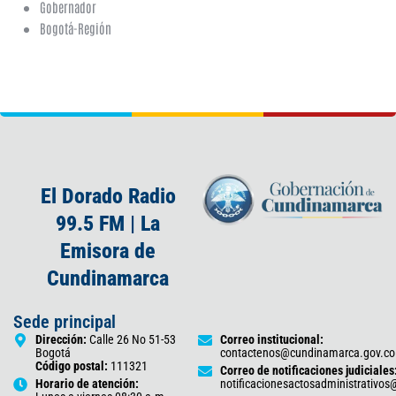
Gobernador
Bogotá-Región
El Dorado Radio
99.5 FM | La
Emisora de
Cundinamarca
Sede principal
Dirección:
Calle 26 No 51-53
Correo institucional:
Bogotá
contactenos@cundinamarca.gov.co
Código postal:
111321
Correo de notificaciones judiciales
Horario de atención:
notificacionesactosadministrativo