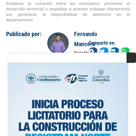
fortalecer la conexión entre los municipios, promover el
desarrollo territorial y respaldar a quienes trabajan diariamente
por garantizar la disponibilidad de alimentos en el
departamento.
Publicado por:
Fernando
Compartir en:
Mancera
Facebook
Twitter
LinkedIn
Wha
Periodista
Search