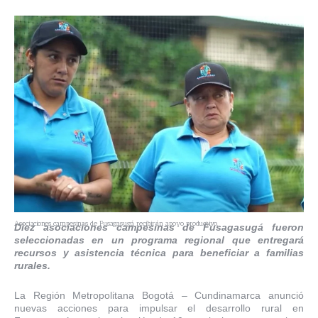
Asociaciones campesinas de Fusagasugá recibirán apoyo productivo.
Diez asociaciones campesinas de Fusagasugá fueron
seleccionadas en un programa regional que entregará
recursos y asistencia técnica para beneficiar a familias
rurales.
La Región Metropolitana Bogotá – Cundinamarca anunció
nuevas acciones para impulsar el desarrollo rural en