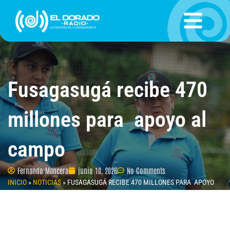
Ir
al
contenido
Fusagasugá recibe 470
millones para apoyo al
campo
Fernando Mancera
junio 10, 2026
No Comments
INICIO
»
NOTICIAS
»
FUSAGASUGÁ RECIBE 470 MILLONES PARA APOYO
AL CAMPO