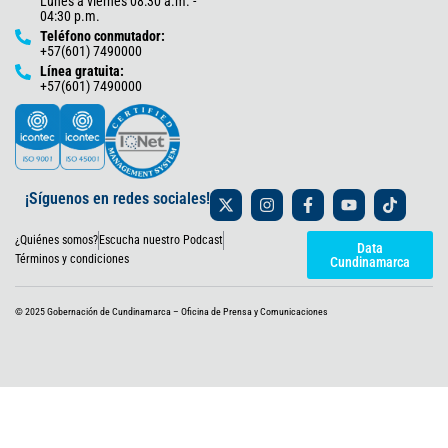
Lunes a viernes 08:30 a.m. -
04:30 p.m.
Teléfono conmutador:
+57(601) 7490000
Línea gratuita:
+57(601) 7490000
X
I
F
Y
T
¡Síguenos en redes sociales!
-
n
a
o
i
t
s
c
u
k
¿Quiénes somos?
Escucha nuestro Podcast
w
t
e
t
t
Data
i
a
b
u
o
Términos y condiciones
Cundinamarca
t
g
o
b
k
t
r
o
e
e
a
k
© 2025 Gobernación de Cundinamarca – Oficina de Prensa y Comunicaciones
r
m
-
f