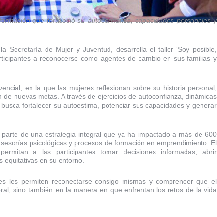
ormación que fortaleció su autoconfianza, capacidades personales y
a Secretaría de Mujer y Juventud, desarrolla el taller ‘Soy posible,
participantes a reconocerse como agentes de cambio en sus familias y
encial, en la que las mujeres reflexionan sobre su historia personal,
ión de nuevas metas. A través de ejercicios de autoconfianza, dinámicas
 busca fortalecer su autoestima, potenciar sus capacidades y generar
 parte de una estrategia integral que ya ha impactado a más de 600
asesorías psicológicas y procesos de formación en emprendimiento. El
permitan a las participantes tomar decisiones informadas, abrir
 equitativas en su entorno.
ades les permiten reconectarse consigo mismas y comprender que el
ral, sino también en la manera en que enfrentan los retos de la vida