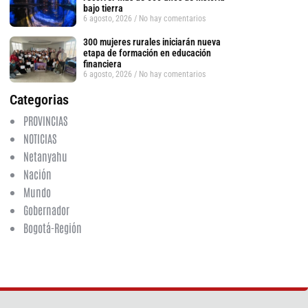
bajo tierra
6 agosto, 2026
No hay comentarios
300 mujeres rurales iniciarán nueva
tsApp
etapa de formación en educación
financiera
6 agosto, 2026
No hay comentarios
Categorias
PROVINCIAS
NOTICIAS
Netanyahu
Nación
Mundo
Gobernador
Bogotá-Región