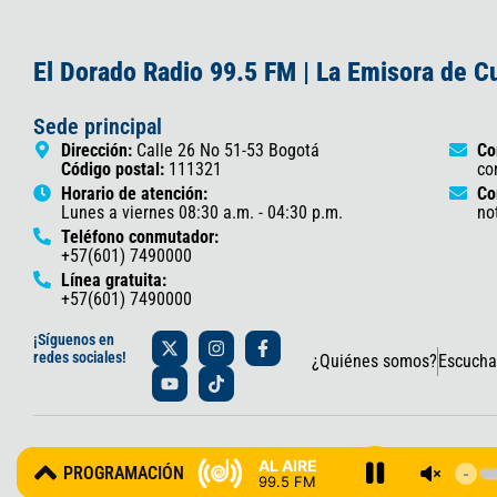
El Dorado Radio 99.5 FM | La Emisora de 
Sede principal
Dirección:
Calle 26 No 51-53 Bogotá
Co
Código postal:
111321
co
Horario de atención:
Co
Lunes a viernes 08:30 a.m. - 04:30 p.m.
no
Teléfono conmutador:
+57(601) 7490000
Línea gratuita:
+57(601) 7490000
X
Y
I
T
F
¡Síguenos en
-
o
n
i
a
redes sociales!
¿Quiénes somos?
Escucha
t
u
s
k
c
w
t
t
t
e
i
u
a
o
b
t
b
g
k
o
t
e
r
o
© 2025 Gobernación de Cundinamarca – Oficina de Prensa y Comun
e
a
k
AL AIRE
PROGRAMACIÓN
r
m
-
99.5 FM