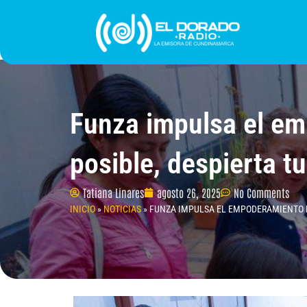
Ir
al
contenido
INICIO
PROGRAMACIÓN
¿QUIÉNES SOMO
Funza impulsa el em
posible, despierta tu
Tatiana Linares
agosto 26, 2025
No Comments
INICIO
»
NOTICIAS
»
FUNZA IMPULSA EL EMPODERAMIENTO FE