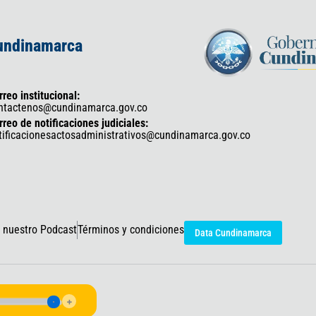
Cundinamarca
rreo institucional:
ntactenos@cundinamarca.gov.co
rreo de notificaciones judiciales:
tificacionesactosadministrativos@cundinamarca.gov.co
 nuestro Podcast
Términos y condiciones
Data Cundinamarca
icaciones