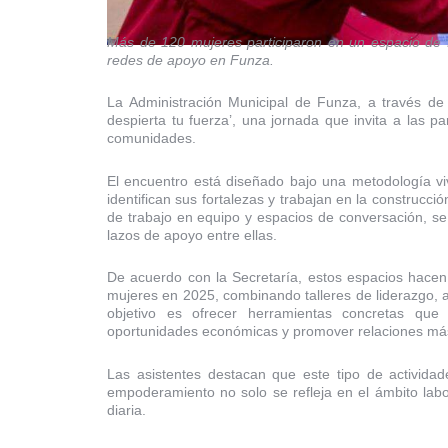
Más de 120 mujeres participaron en un espacio de f
redes de apoyo en Funza.
La Administración Municipal de Funza, a través de l
despierta tu fuerza’, una jornada que invita a las 
comunidades.
El encuentro está diseñado bajo una metodología viv
identifican sus fortalezas y trabajan en la construcc
de trabajo en equipo y espacios de conversación, se
lazos de apoyo entre ellas.
De acuerdo con la Secretaría, estos espacios hacen
mujeres en 2025, combinando talleres de liderazgo, 
objetivo es ofrecer herramientas concretas que 
oportunidades económicas y promover relaciones más
Las asistentes destacan que este tipo de activid
empoderamiento no solo se refleja en el ámbito labo
diaria.