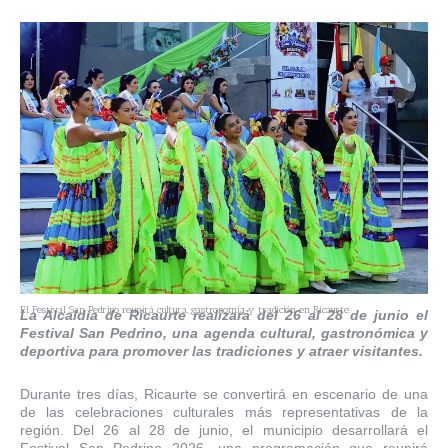
El Festival San Pedrino reunirá cultura, gastronomía y tradición en Ricaurte.
La Alcaldía de Ricaurte realizará del 26 al 28 de junio el
Festival San Pedrino, una agenda cultural, gastronómica y
deportiva para promover las tradiciones y atraer visitantes.
Durante tres días, Ricaurte se convertirá en escenario de una
de las celebraciones culturales más representativas de la
región. Del 26 al 28 de junio, el municipio desarrollará el
Festival San Pedrino 2026, una programación que reunirá