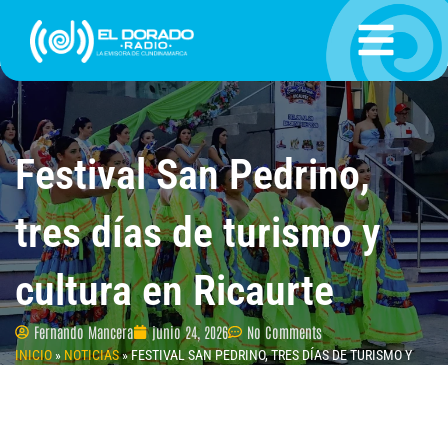
Ir
al
contenido
Festival San Pedrino,
tres días de turismo y
cultura en Ricaurte
Fernando Mancera
junio 24, 2026
No Comments
INICIO
»
NOTICIAS
»
FESTIVAL SAN PEDRINO, TRES DÍAS DE TURISMO Y
CULTURA EN RICAURTE