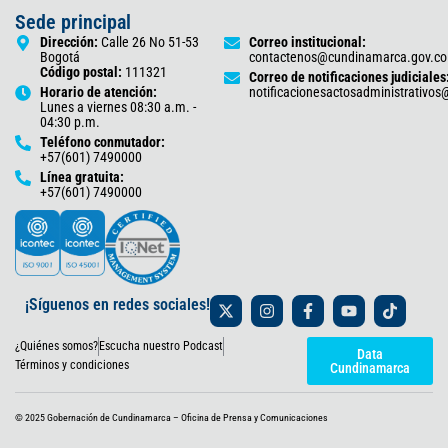
Sede principal
Dirección:
Calle 26 No 51-53
Correo institucional:
Bogotá
contactenos@cundinamarca.gov.co
Código postal:
111321
Correo de notificaciones judiciales
Horario de atención:
notificacionesactosadministrativo
Lunes a viernes 08:30 a.m. -
04:30 p.m.
Teléfono conmutador:
+57(601) 7490000
Línea gratuita:
+57(601) 7490000
X
I
F
Y
T
¡Síguenos en redes sociales!
-
n
a
o
i
t
s
c
u
k
¿Quiénes somos?
Escucha nuestro Podcast
w
t
e
t
t
Data
i
a
b
u
o
Términos y condiciones
Cundinamarca
t
g
o
b
k
t
r
o
e
e
a
k
© 2025 Gobernación de Cundinamarca – Oficina de Prensa y Comunicaciones
r
m
-
f