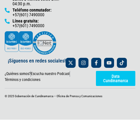
04:30 p.m.
Teléfono conmutador:
+57(601) 7490000
Línea gratuita:
+57(601) 7490000
X
I
F
Y
T
¡Síguenos en redes sociales!
-
n
a
o
i
t
s
c
u
k
¿Quiénes somos?
Escucha nuestro Podcast
w
t
e
t
t
Data
i
a
b
u
o
Términos y condiciones
Cundinamarca
t
g
o
b
k
t
r
o
e
e
a
k
© 2025 Gobernación de Cundinamarca – Oficina de Prensa y Comunicaciones
r
m
-
f