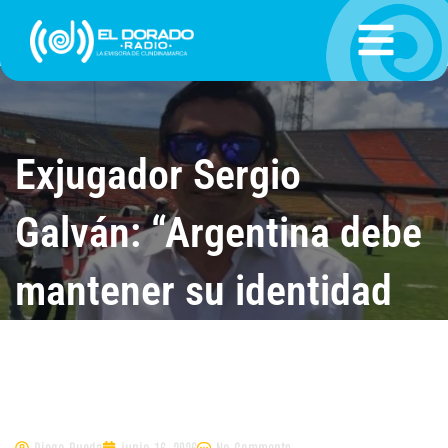
Ir
al
contenido
Exjugador Sergio
Galván: “Argentina debe
mantener su identidad
para revalidar el título
del Mundial”
Diego Rueda
junio 16, 2026
No Comments