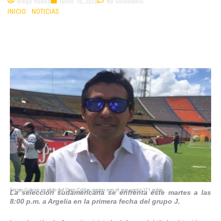
INICIO
»
NOTICIAS
»
EXJUGADOR SERGIO GALVÁN: “ARGENTINA DEBE
MANTENER SU IDENTIDAD PARA REVALIDAR EL TÍTULO DEL MUNDIAL”
Sergio Galván es ídolo del Once Caldas, equipo con el que anotó 171 goles.
La selección sudamericana se enfrenta este martes a las
8:00 p.m. a Argelia en la primera fecha del grupo J.