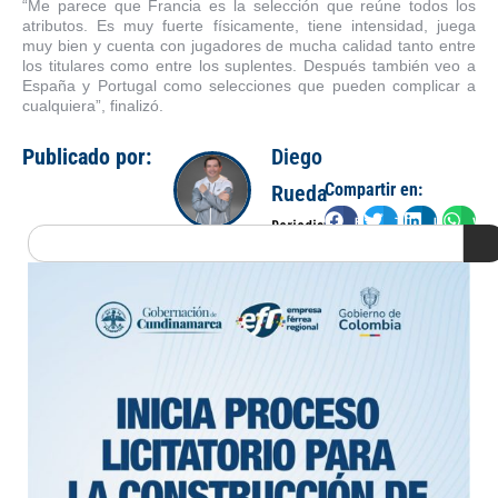
“Me parece que Francia es la selección que reúne todos los
atributos. Es muy fuerte físicamente, tiene intensidad, juega
muy bien y cuenta con jugadores de mucha calidad tanto entre
los titulares como entre los suplentes. Después también veo a
España y Portugal como selecciones que pueden complicar a
cualquiera”, finalizó.
Publicado por:
Diego
Compartir en:
Rueda
Facebook
Twitter
LinkedIn
Wha
Periodista
Search