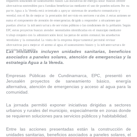
requieren soluciones de saneamiento básico. Las iniciativas de energía solar buscan ofrecer
alternativas sostenibles para familias beneficiarias mediante el uso de paneles solares. Por su
parte, Agua a la Vereda está orientado a apoyar sistemas de acueducto comunitario y
veredal, con el fin de mejorar la prestación del servicio en sectores rurales. A estas acciones se
suma el componente de atención de emergencias, dirigido a responder a situaciones que
puedan afectar la infraestructura de servicios públicos o las condiciones de la población. Según
EPC, estos proyectos buscan atender necesidades identificadas en el municipio mediante
trabajo conjunto con la administración local, las juntas de acción comunal, los acueductos
veredales y la comunidad. La visita de la empresa departamental permitió revisar
alternativas para mejorar el acceso al agua, el saneamiento básico y la infraestructura de
servicios en Jerusalén.
Las iniciativas incluyen unidades sanitarias, beneficios
asociados a paneles solares, atención de emergencias y la
estrategia Agua a la Vereda.
Empresas Públicas de Cundinamarca, EPC, presentó en
Jerusalén proyectos de saneamiento básico, energía
alternativa, atención de emergencias y acceso al agua para la
comunidad.
La jornada permitió exponer iniciativas dirigidas a sectores
urbanos y rurales del municipio, especialmente en zonas donde
se requieren soluciones para servicios públicos y habitabilidad.
Entre las acciones presentadas están la construcción de
unidades sanitarias, beneficios asociados a paneles solares, el