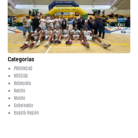
re
cl
tí
Cu
en
Cl
de
6 
No
co
Categorias
PROVINCIAS
NOTICIAS
Netanyahu
Nación
Mundo
Gobernador
Bogotá-Región