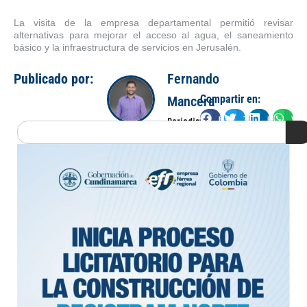
La visita de la empresa departamental permitió revisar
alternativas para mejorar el acceso al agua, el saneamiento
básico y la infraestructura de servicios en Jerusalén.
Publicado por:
Fernando
Compartir en:
Mancera
Facebook
Twitter
LinkedIn
Wha
Periodista
Search