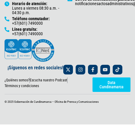
Horario de atención:
notificacionesactosadministrativo
Lunes a viernes 08:30 a.m. -
04:30 p.m.
Teléfono conmutador:
+57(601) 7490000
Línea gratuita:
+57(601) 7490000
X
I
F
Y
T
¡Síguenos en redes sociales!
-
n
a
o
i
t
s
c
u
k
¿Quiénes somos?
Escucha nuestro Podcast
w
t
e
t
t
Data
i
a
b
u
o
Términos y condiciones
Cundinamarca
t
g
o
b
k
t
r
o
e
e
a
k
© 2025 Gobernación de Cundinamarca – Oficina de Prensa y Comunicaciones
r
m
-
f