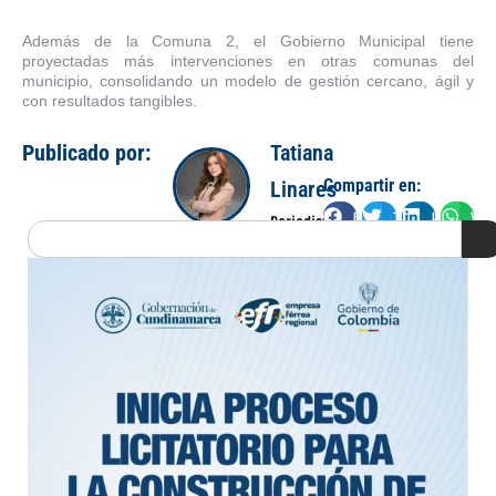
Además de la Comuna 2, el Gobierno Municipal tiene
proyectadas más intervenciones en otras comunas del
municipio, consolidando un modelo de gestión cercano, ágil y
con resultados tangibles.
Publicado por:
Tatiana
Compartir en:
Linares
Facebook
Twitter
LinkedIn
Wha
Periodista
Search