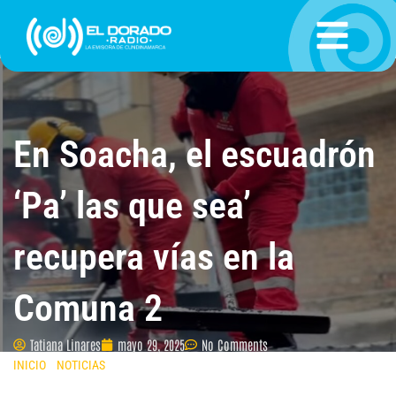
Ir
al
contenido
En Soacha, el escuadrón
‘Pa’ las que sea’
recupera vías en la
Comuna 2
Tatiana Linares
mayo 29, 2025
No Comments
INICIO
»
NOTICIAS
»
EN SOACHA, EL ESCUADRÓN ‘PA’ LAS QUE SEA’
RECUPERA VÍAS EN LA COMUNA 2