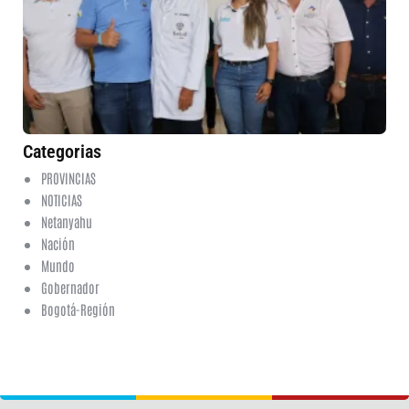
am
pa
em
en
de
Cu
5 
No
co
Categorias
PROVINCIAS
NOTICIAS
Netanyahu
Nación
Mundo
Gobernador
Bogotá-Región