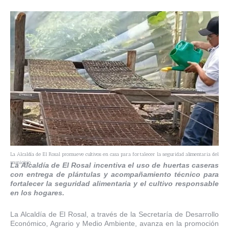
La Alcaldía de El Rosal promueve cultivos en casa para fortalecer la seguridad alimentaria del
municipio
La Alcaldía de El Rosal incentiva el uso de huertas caseras
con entrega de plántulas y acompañamiento técnico para
fortalecer la seguridad alimentaria y el cultivo responsable
en los hogares.
La Alcaldía de El Rosal, a través de la Secretaría de Desarrollo
Económico, Agrario y Medio Ambiente, avanza en la promoción