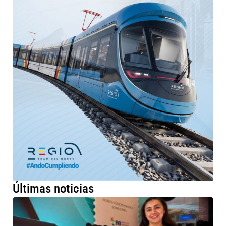
Últimas noticias
Ar
Cu
lo
ve