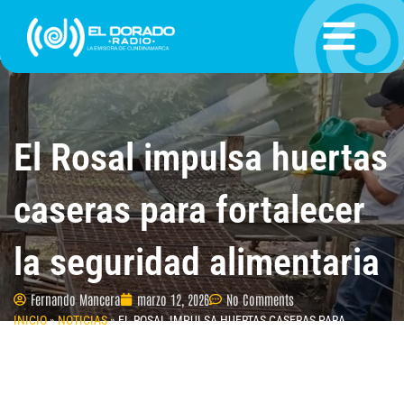
Ir
al
contenido
El Rosal impulsa huertas
caseras para fortalecer
la seguridad alimentaria
Fernando Mancera
marzo 12, 2026
No Comments
INICIO
»
NOTICIAS
»
EL ROSAL IMPULSA HUERTAS CASERAS PARA
FORTALECER LA SEGURIDAD ALIMENTARIA