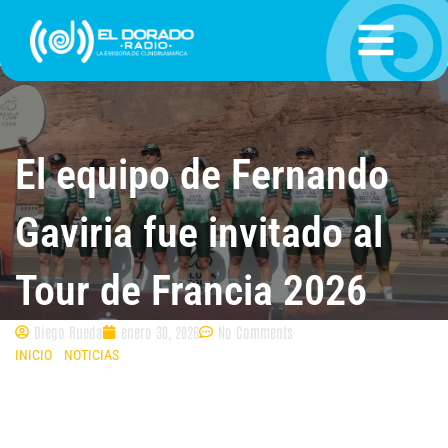
Ir
al
contenido
El equipo de Fernando
Gaviria fue invitado al
Tour de Francia 2026
Diego Rueda
enero 30, 2026
No Comments
INICIO
»
NOTICIAS
»
EL EQUIPO DE FERNANDO GAVIRIA FUE INVITADO AL
TOUR DE FRANCIA 2026