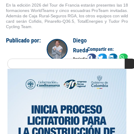
En la edición 2026 del Tour de Francia estarán presentes las 18
formaciones WorldTeams y cinco escuadras ProTeam invitadas.
Además de Caja Rural-Seguros RGA, los otros equipos con wild
card serán Cofidis, Pinarello-Q36.5, TotalEnergies y Tudor Pro
Cycling Team.
Publicado por:
Diego
Compartir en:
Rueda
Facebook
Twitter
LinkedIn
Wha
Periodista
Search