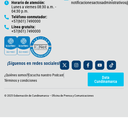
Horario de atención:
notificacionesactosadministrativo
Lunes a viernes 08:30 a.m. -
04:30 p.m.
Teléfono conmutador:
+57(601) 7490000
Línea gratuita:
+57(601) 7490000
X
I
F
Y
T
¡Síguenos en redes sociales!
-
n
a
o
i
t
s
c
u
k
¿Quiénes somos?
Escucha nuestro Podcast
w
t
e
t
t
Data
i
a
b
u
o
Términos y condiciones
Cundinamarca
t
g
o
b
k
t
r
o
e
e
a
k
© 2025 Gobernación de Cundinamarca – Oficina de Prensa y Comunicaciones
r
m
-
f