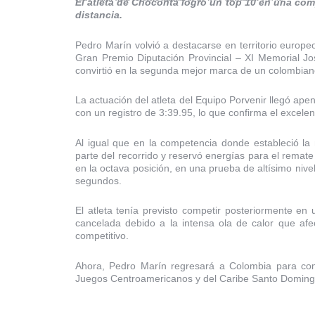
El atleta de Chocontá logró un top 10 en una co
distancia.
Pedro Marín volvió a destacarse en territorio europeo
Gran Premio Diputación Provincial – XI Memorial Jo
convirtió en la segunda mejor marca de un colombiano
La actuación del atleta del Equipo Porvenir llegó ap
con un registro de 3:39.95, lo que confirma el excelen
Al igual que en la competencia donde estableció la
parte del recorrido y reservó energías para el remate 
en la octava posición, en una prueba de altísimo nivel
segundos.
El atleta tenía previsto competir posteriormente en
cancelada debido a la intensa ola de calor que afe
competitivo.
Ahora, Pedro Marín regresará a Colombia para comp
Juegos Centroamericanos y del Caribe Santo Domin