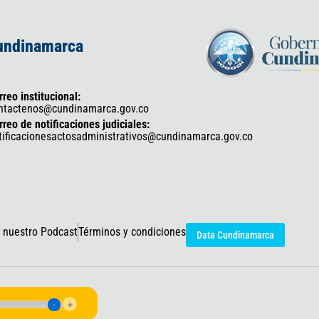
Cundinamarca
rreo institucional:
ntactenos@cundinamarca.gov.co
rreo de notificaciones judiciales:
tificacionesactosadministrativos@cundinamarca.gov.co
 nuestro Podcast
Términos y condiciones
Data Cundinamarca
icaciones