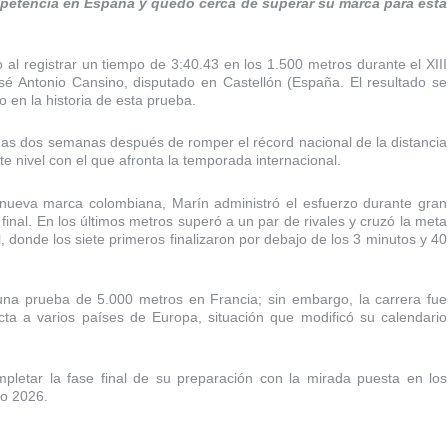
mpetencia en España y quedó cerca de superar su marca para esta
 al registrar un tiempo de 3:40.43 en los 1.500 metros durante el XIII
sé Antonio Cansino, disputado en Castellón (España. El resultado se
 en la historia de esta prueba.
enas dos semanas después de romper el récord nacional de la distancia
te nivel con el que afronta la temporada internacional.
 nueva marca colombiana, Marín administró el esfuerzo durante gran
final. En los últimos metros superó a un par de rivales y cruzó la meta
, donde los siete primeros finalizaron por debajo de los 3 minutos y 40
 una prueba de 5.000 metros en Francia; sin embargo, la carrera fue
cta a varios países de Europa, situación que modificó su calendario
letar la fase final de su preparación con la mirada puesta en los
go 2026.