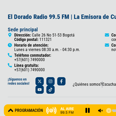
El Dorado Radio 99.5 FM | La Emisora de 
Sede principal
Dirección:
Calle 26 No 51-53 Bogotá
Co
Código postal:
111321
co
Horario de atención:
Co
Lunes a viernes 08:30 a.m. - 04:30 p.m.
no
Teléfono conmutador:
+57(601) 7490000
Línea gratuita:
+57(601) 7490000
X
Y
I
T
F
¡Síguenos en
-
o
n
i
a
redes sociales!
¿Quiénes somos?
Escucha
t
u
s
k
c
w
t
t
t
e
i
u
a
o
b
t
b
g
k
o
t
e
r
o
© 2025 Gobernación de Cundinamarca – Oficina de Prensa y Comun
e
a
k
AL AIRE
PROGRAMACIÓN
r
m
-
99.5 FM