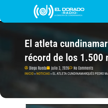
Ir
al
contenido
INICIO
PROGRAMACIÓN
¿QUIÉNES SOMO
El atleta cundinamar
récord de los 1.500
Diego Rueda
julio 3, 2026
No Comments
INICIO
»
NOTICIAS
»
EL ATLETA CUNDINAMARQUÉS PEDRO MAR