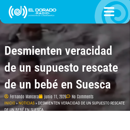
Ir
al
contenido
Desmienten veracidad
de un supuesto rescate
de un bebé en Suesca
Fernando Mancera
junio 11, 2026
No Comments
INICIO
»
NOTICIAS
»
DESMIENTEN VERACIDAD DE UN SUPUESTO RESCATE
DE UN BEBÉ EN SUESCA