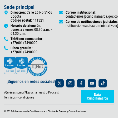
Sede principal
Dirección:
Calle 26 No 51-53
Correo institucional:
Bogotá
contactenos@cundinamarca.gov.co
Código postal:
111321
Correo de notificaciones judiciales
Horario de atención:
notificacionesactosadministrativo
Lunes a viernes 08:30 a.m. -
04:30 p.m.
Teléfono conmutador:
+57(601) 7490000
Línea gratuita:
+57(601) 7490000
X
I
F
Y
T
¡Síguenos en redes sociales!
-
n
a
o
i
t
s
c
u
k
¿Quiénes somos?
Escucha nuestro Podcast
w
t
e
t
t
Data
i
a
b
u
o
Términos y condiciones
Cundinamarca
t
g
o
b
k
t
r
o
e
e
a
k
© 2025 Gobernación de Cundinamarca – Oficina de Prensa y Comunicaciones
r
m
-