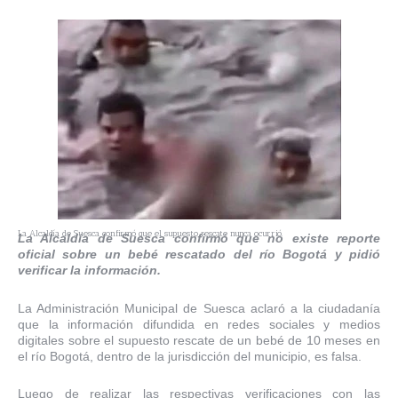
La Alcaldía de Suesca confirmó que el supuesto rescate nunca ocurrió.
La Alcaldía de Suesca confirmó que no existe reporte
oficial sobre un bebé rescatado del río Bogotá y pidió
verificar la información.
La Administración Municipal de Suesca aclaró a la ciudadanía
que la información difundida en redes sociales y medios
digitales sobre el supuesto rescate de un bebé de 10 meses en
el río Bogotá, dentro de la jurisdicción del municipio, es falsa.
Luego de realizar las respectivas verificaciones con las