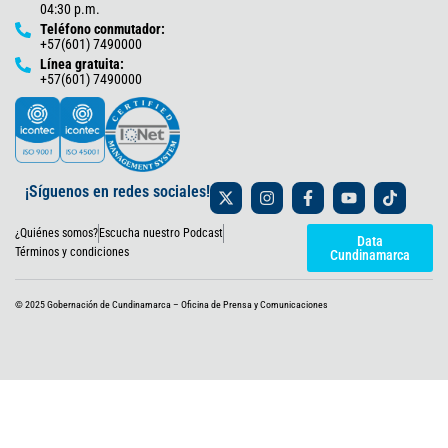
04:30 p.m.
Teléfono conmutador:
+57(601) 7490000
Línea gratuita:
+57(601) 7490000
X
I
F
Y
T
¡Síguenos en redes sociales!
-
n
a
o
i
t
s
c
u
k
¿Quiénes somos?
Escucha nuestro Podcast
w
t
e
t
t
Data
i
a
b
u
o
Términos y condiciones
Cundinamarca
t
g
o
b
k
t
r
o
e
e
a
k
© 2025 Gobernación de Cundinamarca – Oficina de Prensa y Comunicaciones
r
m
-
f