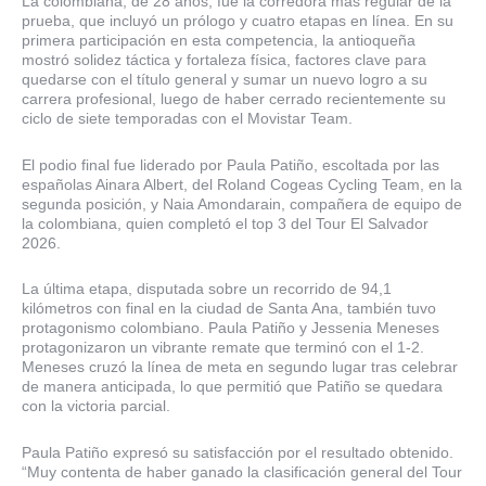
La colombiana, de 28 años, fue la corredora más regular de la
prueba, que incluyó un prólogo y cuatro etapas en línea. En su
primera participación en esta competencia, la antioqueña
mostró solidez táctica y fortaleza física, factores clave para
quedarse con el título general y sumar un nuevo logro a su
carrera profesional, luego de haber cerrado recientemente su
ciclo de siete temporadas con el Movistar Team.
El podio final fue liderado por Paula Patiño, escoltada por las
españolas Ainara Albert, del Roland Cogeas Cycling Team, en la
segunda posición, y Naia Amondarain, compañera de equipo de
la colombiana, quien completó el top 3 del Tour El Salvador
2026.
La última etapa, disputada sobre un recorrido de 94,1
kilómetros con final en la ciudad de Santa Ana, también tuvo
protagonismo colombiano. Paula Patiño y Jessenia Meneses
protagonizaron un vibrante remate que terminó con el 1-2.
Meneses cruzó la línea de meta en segundo lugar tras celebrar
de manera anticipada, lo que permitió que Patiño se quedara
con la victoria parcial.
Paula Patiño expresó su satisfacción por el resultado obtenido.
“Muy contenta de haber ganado la clasificación general del Tour