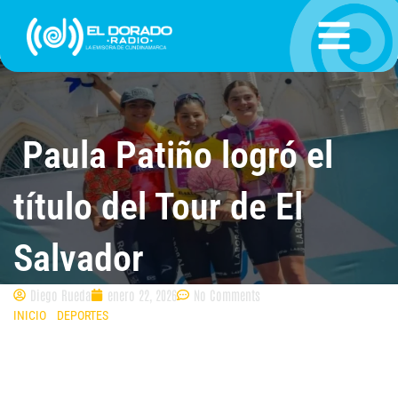
Ir
al
contenido
Paula Patiño logró el
título del Tour de El
Salvador
Diego Rueda
enero 22, 2026
No Comments
INICIO
»
DEPORTES
»
PAULA PATIÑO LOGRÓ EL TÍTULO DEL TOUR DE EL
SALVADOR