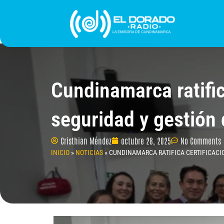
Ir
al
contenido
INICIO
PROGRAMACIÓN
¿QUIÉNES SOMO
Cundinamarca ratific
seguridad y gestión 
Cristhian Méndez
octubre 28, 2025
No Comments
INICIO
»
NOTICIAS
»
CUNDINAMARCA RATIFICA CERTIFICACIO