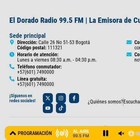
El Dorado Radio 99.5 FM | La Emisora de 
Sede principal
Dirección:
Calle 26 No 51-53 Bogotá
Co
Código postal:
111321
co
Horario de atención:
Co
Lunes a viernes 08:30 a.m. - 04:30 p.m.
no
Teléfono conmutador:
+57(601) 7490000
Línea gratuita:
+57(601) 7490000
X
Y
I
T
F
¡Síguenos en
-
o
n
i
a
redes sociales!
¿Quiénes somos?
Escucha
t
u
s
k
c
w
t
t
t
e
i
u
a
o
b
t
b
g
k
o
t
e
r
o
© 2025 Gobernación de Cundinamarca – Oficina de Prensa y Comun
e
a
k
AL AIRE
PROGRAMACIÓN
r
m
-
99.5 FM