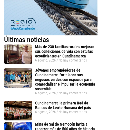
Últimas noticias
Más de 230 familias rurales mejoran
sus condiciones de vida con estufas
ecoeficientes en Cundinamarca
6 agosto, 2026
No hay comentarios
Jóvenes emprendedores de
Cundinamarca fortalecen sus
negocios verdes con espacios para
comercializar e impulsar la economía
sostenible
6 agosto, 2026
No hay comentarios
Cundinamarca la primera Red de
Bancos de Leche Humana del país
6 agosto, 2026
No hay comentarios
tsApp
Mina de Sal de Nemocón invita a
recorrer más de 500 años de historia