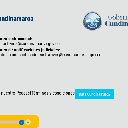
Cundinamarca
rreo institucional:
ntactenos@cundinamarca.gov.co
rreo de notificaciones judiciales:
tificacionesactosadministrativos@cundinamarca.gov.co
 nuestro Podcast
Términos y condiciones
Data Cundinamarca
icaciones