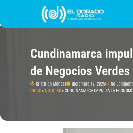
Ir
al
contenido
INICIO
PROGRAMACIÓN
¿QUIÉNES SOMO
Cundinamarca impuls
de Negocios Verdes
Cristhian Méndez
diciembre 17, 2025
No Comment
INICIO
»
NOTICIAS
»
CUNDINAMARCA IMPULSA LA ECONOMÍA 