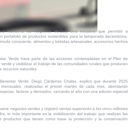
ina navideña de Negocios Verdes, una iniciativa que permitió a
n portafolio de productos sostenibles para la temporada decembrina.
, moda consciente, alimentos y bebidas artesanales, accesorios hechos
nestar Verde hace parte de las acciones contempladas en el Plan de
verde y visibilizar el trabajo de las comunidades rurales que producen
s recursos naturales.
 Bienestar Verde, Diego Cárdenas Chalas, explicó que durante 2025
s mensuales, realizadas el primer martes de cada mes, abordando
esanías, lácteos y derivados, cerrando el año con una edición especial
nueve negocios verdes y registró ventas superiores a los cinco millones
a, lo más importante es la visibilización del trabajo que realizan las
de productos que tienen como base la protección y la conservación