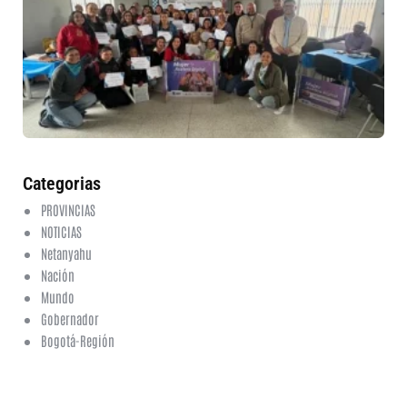
in
nu
et
fo
en
ed
fi
6 a
20
ha
co
Categorias
PROVINCIAS
NOTICIAS
Netanyahu
Nación
Mundo
Gobernador
Bogotá-Región