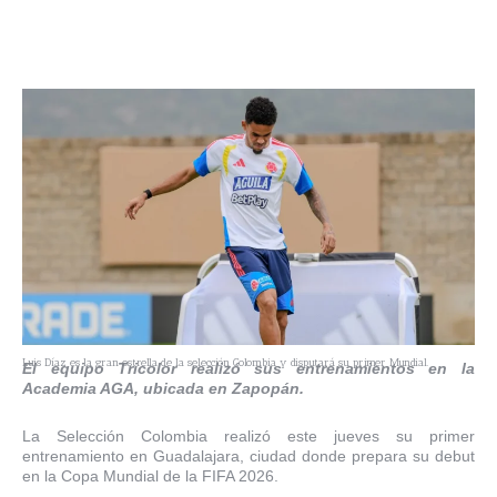
Luis Díaz es la gran estrella de la selección Colombia y disputará su primer Mundial.
El equipo Tricolor realizó sus entrenamientos en la
Academia AGA, ubicada en Zapopán.
La Selección Colombia realizó este jueves su primer
entrenamiento en Guadalajara, ciudad donde prepara su debut
en la Copa Mundial de la FIFA 2026.