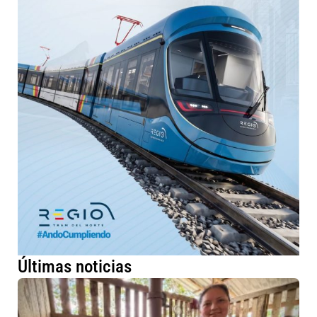
Últimas noticias
Má
fa
ru