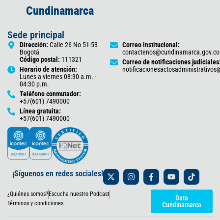
Cundinamarca
Sede principal
Dirección:
Calle 26 No 51-53
Correo institucional:
Bogotá
contactenos@cundinamarca.gov.co
Código postal:
111321
Correo de notificaciones judiciales
Horario de atención:
notificacionesactosadministrativo
Lunes a viernes 08:30 a.m. -
04:30 p.m.
Teléfono conmutador:
+57(601) 7490000
Línea gratuita:
+57(601) 7490000
X
I
F
Y
T
¡Síguenos en redes sociales!
-
n
a
o
i
t
s
c
u
k
¿Quiénes somos?
Escucha nuestro Podcast
w
t
e
t
t
Data
i
a
b
u
o
Términos y condiciones
Cundinamarca
t
g
o
b
k
t
r
o
e