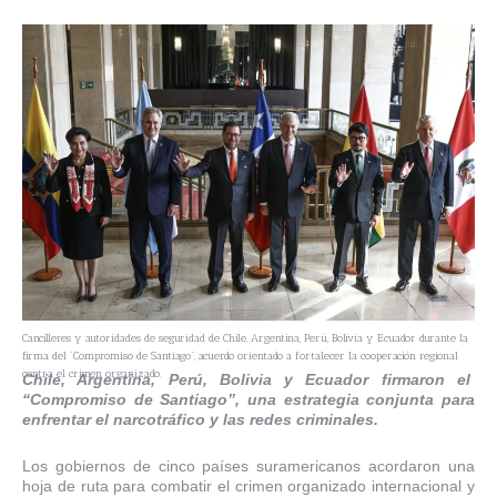
Cancilleres y autoridades de seguridad de Chile, Argentina, Perú, Bolivia y Ecuador durante la
firma del “Compromiso de Santiago”, acuerdo orientado a fortalecer la cooperación regional
contra el crimen organizado.
Chile, Argentina, Perú, Bolivia y Ecuador firmaron el
“Compromiso de Santiago”, una estrategia conjunta para
enfrentar el narcotráfico y las redes criminales.
Los gobiernos de cinco países suramericanos acordaron una
hoja de ruta para combatir el crimen organizado internacional y