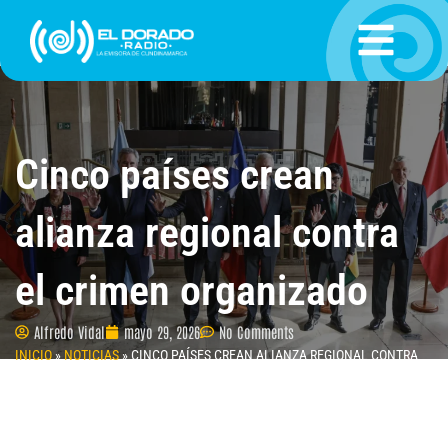
Ir
al
contenido
Cinco países crean
alianza regional contra
el crimen organizado
Alfredo Vidal
mayo 29, 2026
No Comments
INICIO
»
NOTICIAS
»
CINCO PAÍSES CREAN ALIANZA REGIONAL CONTRA
EL CRIMEN ORGANIZADO