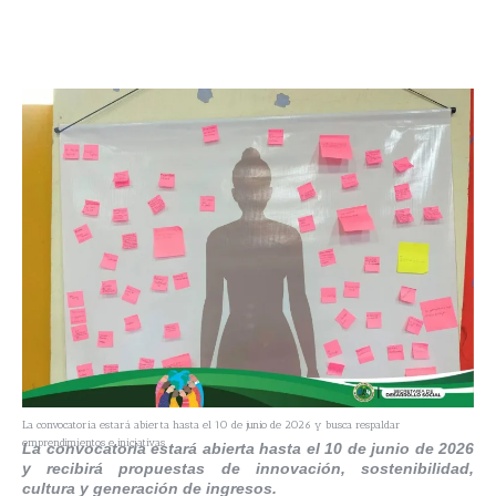
La convocatoria estará abierta hasta el 10 de junio de 2026 y busca respaldar
emprendimientos e iniciativas
La convocatoria estará abierta hasta el 10 de junio de 2026
y recibirá propuestas de innovación, sostenibilidad,
cultura y generación de ingresos.