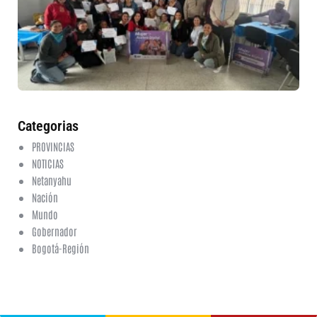
nu
et
fo
en
ed
fi
6 a
20
ha
co
Categorias
PROVINCIAS
NOTICIAS
Netanyahu
Nación
Mundo
Gobernador
Bogotá-Región