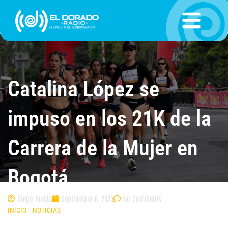
Ir
al
contenido
Catalina López se
impuso en los 21K de la
Carrera de la Mujer en
Bogotá
Diego Rueda
septiembre 8, 2025
No Comments
INICIO
»
NOTICIAS
»
CATALINA LÓPEZ SE IMPUSO EN LOS 21K DE LA
CARRERA DE LA MUJER EN BOGOTÁ