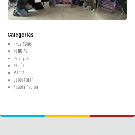
ed
fi
6 a
20
ha
co
Categorias
PROVINCIAS
NOTICIAS
Netanyahu
Nación
Mundo
Gobernador
Bogotá-Región