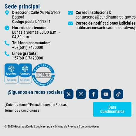
Sede principal
Dirección:
Calle 26 No 51-53
Correo institucional:
Bogotá
contactenos@cundinamarca.gov.co
Código postal:
111321
Correo de notificaciones judiciales
Horario de atención:
notificacionesactosadministrativo
Lunes a viernes 08:30 a.m. -
04:30 p.m.
Teléfono conmutador:
+57(601) 7490000
Línea gratuita:
+57(601) 7490000
X
I
F
Y
T
¡Síguenos en redes sociales!
-
n
a
o
i
t
s
c
u
k
¿Quiénes somos?
Escucha nuestro Podcast
w
t
e
t
t
Data
i
a
b
u
o
Términos y condiciones
Cundinamarca
t
g
o
b
k
t
r
o
e
e
a
k
© 2025 Gobernación de Cundinamarca – Oficina de Prensa y Comunicaciones
r
m
-
f