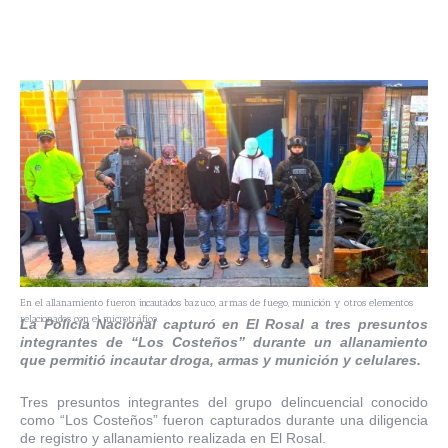
En el allanamiento fueron incautados bazuco, armas de fuego, munición y otros elementos
relacionados con el microtráfico.
La Policía Nacional capturó en El Rosal a tres presuntos
integrantes de “Los Costeños” durante un allanamiento
que permitió incautar droga, armas y munición y celulares.
Tres presuntos integrantes del grupo delincuencial conocido
como “Los Costeños” fueron capturados durante una diligencia
de registro y allanamiento realizada en El Rosal.