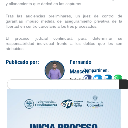
y allanamiento que derivó en las capturas.
Tras las audiencias preliminares, un juez de control de
garantías impuso medida de aseguramiento privativa de la
libertad en centro carcelario a los tres procesados.
El proceso judicial continuará para determinar su
responsabilidad individual frente a los delitos que les son
atribuidos.
Publicado por:
Fernando
Compartir en:
Mancera
Facebook
Twitter
LinkedIn
Wha
Periodista
Search