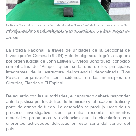
La Policía Nacional capturó por orden judicial a alias “Pimpo”, señalado como presunto cabecilla
de la estructura delincuencial “Los Puyica”, con injerencia en Girardot, Flandes y El Espinal.
El capturado es investigado por homicidio y porte ilegal de
armas.
La Policía Nacional, a través de unidades de la Seccional de
Investigación Criminal (SIJIN) y de Inteligencia, logró la captura
por orden judicial de John Estiven Oliveros Bohórquez, conocido
con el alias de “Pimpo”, quien sería uno de los principales
integrantes de la estructura delincuencial denominada “Los
Puyica”, organización con incidencia en los municipios de
Girardot, Flandes y El Espinal.
De acuerdo con las autoridades, el capturado deberá responder
ante la justicia por los delitos de homicidio y fabricación, tráfico y
porte de armas de fuego. La detención se produjo luego de un
proceso investigativo que permitió recopilar elementos
materiales probatorios y evidencias que lo vincularían con
diferentes actividades delictivas en esta zona del centro del
país.