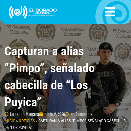
Ir
al
contenido
Capturan a alias
“Pimpo”, señalado
cabecilla de “Los
Puyica”
Fernando Mancera
junio 2, 2026
No Comments
INICIO
»
NOTICIAS
»
CAPTURAN A ALIAS “PIMPO”, SEÑALADO CABECILLA
DE “LOS PUYICA”