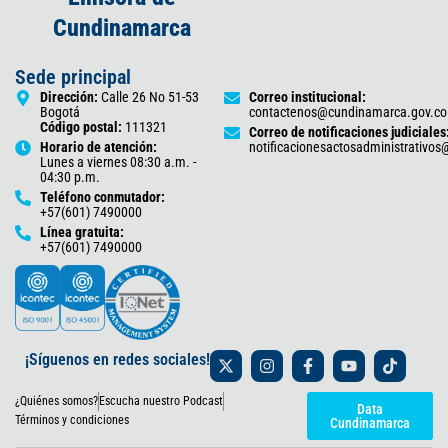
Cundinamarca
Sede principal
Dirección:
Calle 26 No 51-53
Correo institucional:
Bogotá
contactenos@cundinamarca.gov.co
Código postal:
111321
Correo de notificaciones judiciales
Horario de atención:
notificacionesactosadministrativo
Lunes a viernes 08:30 a.m. -
04:30 p.m.
Teléfono conmutador:
+57(601) 7490000
Línea gratuita:
+57(601) 7490000
X
I
F
Y
T
¡Síguenos en redes sociales!
-
n
a
o
i
t
s
c
u
k
¿Quiénes somos?
Escucha nuestro Podcast
w
t
e
t
t
Data
i
a
b
u
o
Términos y condiciones
Cundinamarca
t
g
o
b
k