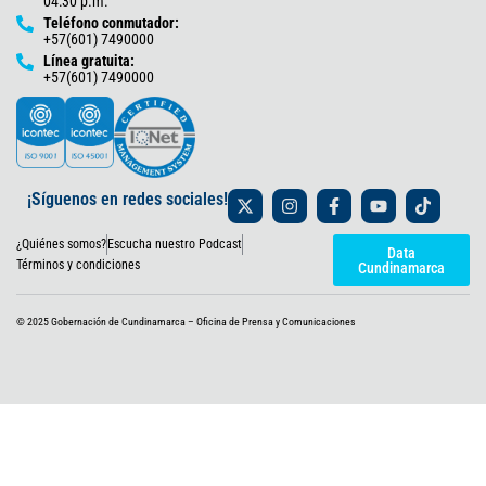
04:30 p.m.
Teléfono conmutador:
+57(601) 7490000
Línea gratuita:
+57(601) 7490000
X
I
F
Y
T
¡Síguenos en redes sociales!
-
n
a
o
i
t
s
c
u
k
¿Quiénes somos?
Escucha nuestro Podcast
w
t
e
t
t
Data
i
a
b
u
o
Términos y condiciones
Cundinamarca
t
g
o
b
k
t
r
o
e
e
a
k
© 2025 Gobernación de Cundinamarca – Oficina de Prensa y Comunicaciones
r
m
-
f