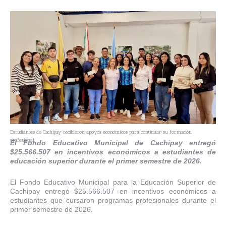
Estudiantes de Cachipay recibieron apoyos económicos para continuar su formación
profesional.
El Fondo Educativo Municipal de Cachipay entregó
$25.566.507 en incentivos económicos a estudiantes de
educación superior durante el primer semestre de 2026.
El Fondo Educativo Municipal para la Educación Superior de
Cachipay entregó $25.566.507 en incentivos económicos a
estudiantes que cursaron programas profesionales durante el
primer semestre de 2026.