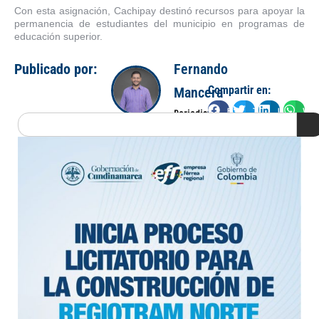
Con esta asignación, Cachipay destinó recursos para apoyar la
permanencia de estudiantes del municipio en programas de
educación superior.
Publicado por:
Fernando
Compartir en:
Mancera
Facebook
Twitter
LinkedIn
Wha
Periodista
Search