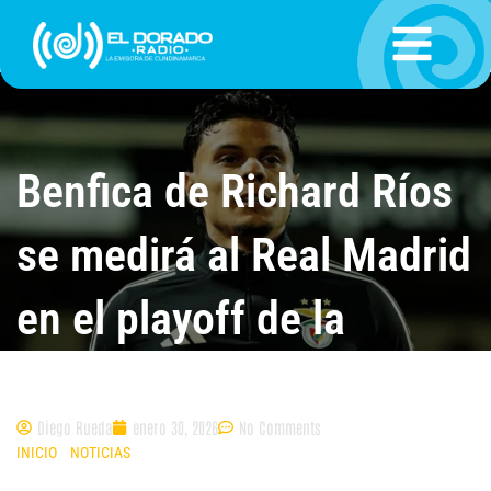
Ir
al
contenido
Benfica de Richard Ríos
se medirá al Real Madrid
en el playoff de la
Champions League
Diego Rueda
enero 30, 2026
No Comments
INICIO
»
NOTICIAS
»
BENFICA DE RICHARD RÍOS SE MEDIRÁ AL REAL
MADRID EN EL PLAYOFF DE LA CHAMPIONS LEAGUE