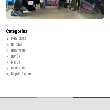
ed
fi
6 a
20
ha
co
Categorias
PROVINCIAS
NOTICIAS
Netanyahu
Nación
Mundo
Gobernador
Bogotá-Región