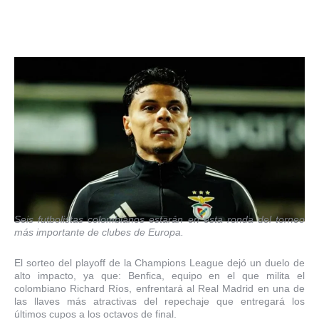
Seis futbolistas colombianos estarán en esta ronda del torneo
más importante de clubes de Europa.
El sorteo del playoff de la Champions League dejó un duelo de
alto impacto, ya que: Benfica, equipo en el que milita el
colombiano Richard Ríos, enfrentará al Real Madrid en una de
las llaves más atractivas del repechaje que entregará los
últimos cupos a los octavos de final.