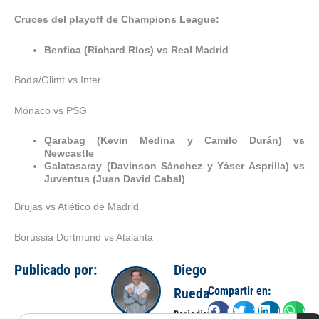
Cruces del playoff de Champions League:
Benfica (Richard Ríos) vs Real Madrid
Bodø/Glimt vs Inter
Mónaco vs PSG
Qarabag (Kevin Medina y Camilo Durán) vs
Newcastle
Galatasaray (Davinson Sánchez y Yáser Asprilla) vs
Juventus (Juan David Cabal)
Brujas vs Atlético de Madrid
Borussia Dortmund vs Atalanta
Publicado por:
Diego
Compartir en:
Rueda
Facebook
Twitter
LinkedIn
Wha
Periodista