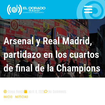
Ir
al
contenido
Arsenal y Real Madrid,
partidazo en los cuartos
de final de la Champions
League
Diego Rueda
abril 8, 2025
No Comments
INICIO
»
NOTICIAS
»
ARSENAL Y REAL MADRID, PARTIDAZO EN LOS
CUARTOS DE FINAL DE LA CHAMPIONS LEAGUE