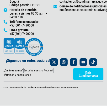
Bogotá
contactenos@cundinamarca.gov.co
Código postal:
111321
Correo de notificaciones judiciales
Horario de atención:
notificacionesactosadministrativo
Lunes a viernes 08:30 a.m. -
04:30 p.m.
Teléfono conmutador:
+57(601) 7490000
Línea gratuita:
+57(601) 7490000
X
I
F
Y
T
¡Síguenos en redes sociales!
-
n
a
o
i
t
s
c
u
k
¿Quiénes somos?
Escucha nuestro Podcast
w
t
e
t
t
Data
i
a
b
u
o
Términos y condiciones
Cundinamarca
t
g
o
b
k
t
r
o
e
e
a
k
© 2025 Gobernación de Cundinamarca – Oficina de Prensa y Comunicaciones
r
m
-
f