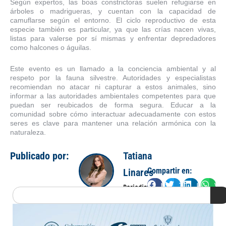
Según expertos, las boas constrictoras suelen refugiarse en
árboles o madrigueras, y cuentan con la capacidad de
camuflarse según el entorno. El ciclo reproductivo de esta
especie también es particular, ya que las crías nacen vivas,
listas para valerse por sí mismas y enfrentar depredadores
como halcones o águilas.
Este evento es un llamado a la conciencia ambiental y al
respeto por la fauna silvestre. Autoridades y especialistas
recomiendan no atacar ni capturar a estos animales, sino
informar a las autoridades ambientales competentes para que
puedan ser reubicados de forma segura. Educar a la
comunidad sobre cómo interactuar adecuadamente con estos
seres es clave para mantener una relación armónica con la
naturaleza.
Publicado por:
Tatiana
Compartir en:
Linares
Facebook
Twitter
LinkedIn
Wha
Periodista
Search