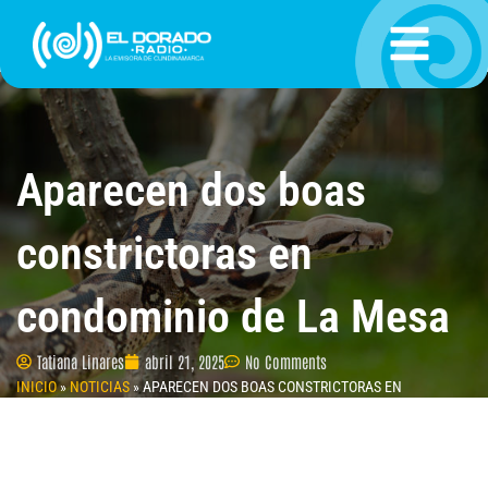
Ir
al
contenido
Aparecen dos boas
constrictoras en
condominio de La Mesa
Tatiana Linares
abril 21, 2025
No Comments
INICIO
»
NOTICIAS
»
APARECEN DOS BOAS CONSTRICTORAS EN
CONDOMINIO DE LA MESA