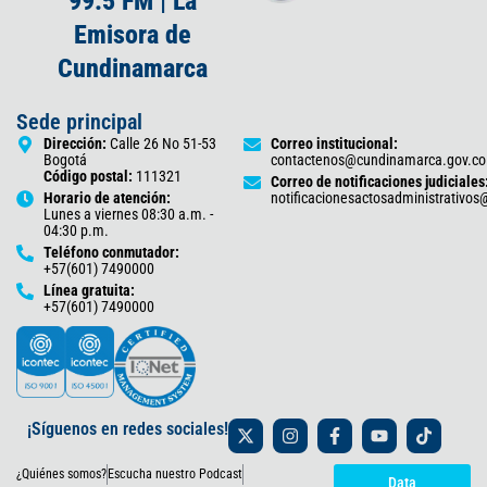
99.5 FM | La
Emisora de
Cundinamarca
Sede principal
Dirección:
Calle 26 No 51-53
Correo institucional:
Bogotá
contactenos@cundinamarca.gov.co
Código postal:
111321
Correo de notificaciones judiciales
Horario de atención:
notificacionesactosadministrativo
Lunes a viernes 08:30 a.m. -
04:30 p.m.
Teléfono conmutador:
+57(601) 7490000
Línea gratuita:
+57(601) 7490000
X
I
F
Y
T
¡Síguenos en redes sociales!
-
n
a
o
i
t
s
c
u
k
¿Quiénes somos?
Escucha nuestro Podcast
w
t
e
t
t
Data