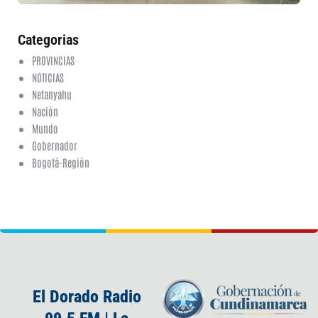
ha
co
Categorias
PROVINCIAS
NOTICIAS
Netanyahu
Nación
Mundo
Gobernador
Bogotá-Región
El Dorado Radio