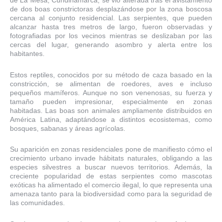
de La Mesa, Cundinamarca, se vio alterada tras el avistamiento
de dos boas constrictoras desplazándose por la zona boscosa
cercana al conjunto residencial. Las serpientes, que pueden
alcanzar hasta tres metros de largo, fueron observadas y
fotografiadas por los vecinos mientras se deslizaban por las
cercas del lugar, generando asombro y alerta entre los
habitantes.
Estos reptiles, conocidos por su método de caza basado en la
constricción, se alimentan de roedores, aves e incluso
pequeños mamíferos. Aunque no son venenosas, su fuerza y
tamaño pueden impresionar, especialmente en zonas
habitadas. Las boas son animales ampliamente distribuidos en
América Latina, adaptándose a distintos ecosistemas, como
bosques, sabanas y áreas agrícolas.
Su aparición en zonas residenciales pone de manifiesto cómo el
crecimiento urbano invade hábitats naturales, obligando a las
especies silvestres a buscar nuevos territorios. Además, la
creciente popularidad de estas serpientes como mascotas
exóticas ha alimentado el comercio ilegal, lo que representa una
amenaza tanto para la biodiversidad como para la seguridad de
las comunidades.