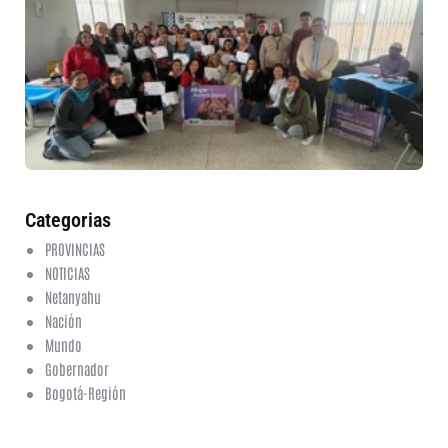
ru
in
nu
et
fo
en
ed
fi
6 a
20
ha
co
Categorias
PROVINCIAS
NOTICIAS
Netanyahu
Nación
Mundo
Gobernador
Bogotá-Región