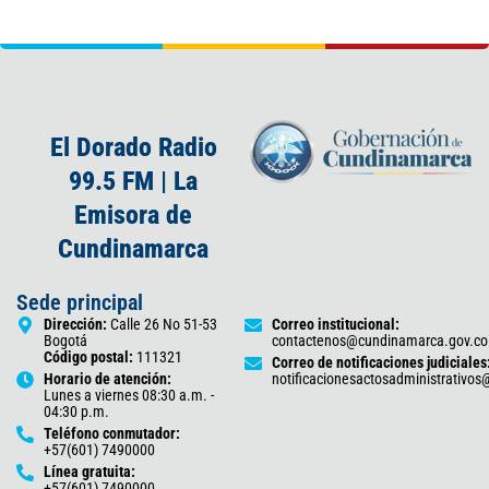
El Dorado Radio
99.5 FM | La
Emisora de
Cundinamarca
Sede principal
Dirección:
Calle 26 No 51-53
Correo institucional:
Bogotá
contactenos@cundinamarca.gov.co
Código postal:
111321
Correo de notificaciones judiciales
Horario de atención:
notificacionesactosadministrativo
Lunes a viernes 08:30 a.m. -
04:30 p.m.
Teléfono conmutador:
+57(601) 7490000
Línea gratuita:
+57(601) 7490000