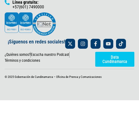
Línea gratuita:
+57(601) 7490000
X
I
F
Y
T
¡Síguenos en redes sociales!
-
n
a
o
i
t
s
c
u
k
¿Quiénes somos?
Escucha nuestro Podcast
w
t
e
t
t
Data
i
a
b
u
o
Términos y condiciones
Cundinamarca
t
g
o
b
k
t
r
o
e
e
a
k
© 2025 Gobernación de Cundinamarca – Oficina de Prensa y Comunicaciones
r
m
-
f