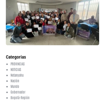
30
mu
ru
in
nu
et
fo
en
ed
fi
6 a
20
ha
co
Categorias
PROVINCIAS
NOTICIAS
Netanyahu
Nación
Mundo
Gobernador
Bogotá-Región