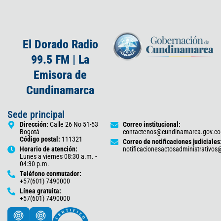
El Dorado Radio
99.5 FM | La
Emisora de
Cundinamarca
Sede principal
Dirección:
Calle 26 No 51-53
Correo institucional:
Bogotá
contactenos@cundinamarca.gov.co
Código postal:
111321
Correo de notificaciones judiciales
Horario de atención:
notificacionesactosadministrativo
Lunes a viernes 08:30 a.m. -
04:30 p.m.
Teléfono conmutador:
+57(601) 7490000
Línea gratuita:
+57(601) 7490000