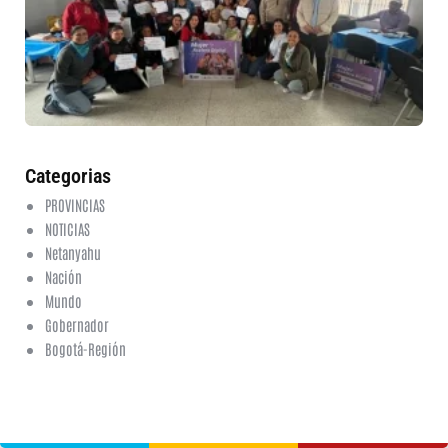
et
fo
en
ed
fi
6 a
20
ha
co
Categorias
PROVINCIAS
NOTICIAS
Netanyahu
Nación
Mundo
Gobernador
Bogotá-Región