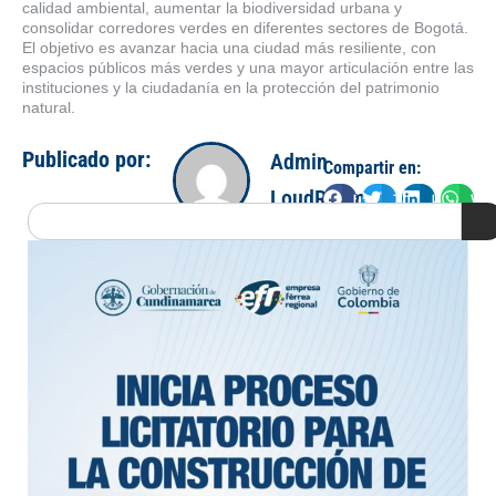
calidad ambiental, aumentar la biodiversidad urbana y
consolidar corredores verdes en diferentes sectores de Bogotá.
El objetivo es avanzar hacia una ciudad más resiliente, con
espacios públicos más verdes y una mayor articulación entre las
instituciones y la ciudadanía en la protección del patrimonio
natural.
Publicado por:
Admin
Compartir en:
LoudRoom
Facebook
Twitter
LinkedIn
Wha
Search