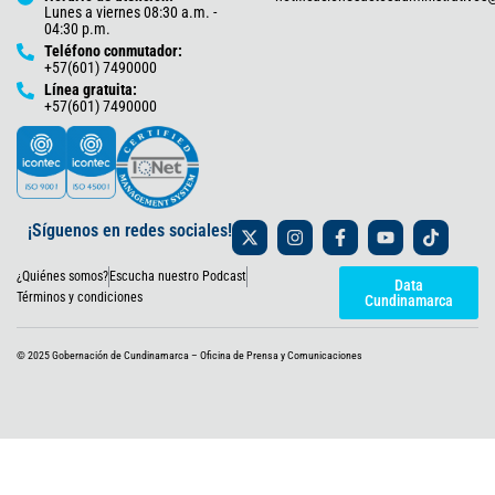
Lunes a viernes 08:30 a.m. -
04:30 p.m.
Teléfono conmutador:
+57(601) 7490000
Línea gratuita:
+57(601) 7490000
X
I
F
Y
T
¡Síguenos en redes sociales!
-
n
a
o
i
t
s
c
u
k
¿Quiénes somos?
Escucha nuestro Podcast
w
t
e
t
t
Data
i
a
b
u
o
Términos y condiciones
Cundinamarca
t
g
o
b
k
t
r
o
e
e
a
k
© 2025 Gobernación de Cundinamarca – Oficina de Prensa y Comunicaciones
r
m
-
f