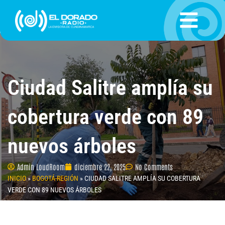
Ir
al
contenido
Ciudad Salitre amplía su
cobertura verde con 89
nuevos árboles
Admin LoudRoom
diciembre 22, 2025
No Comments
INICIO
»
BOGOTÁ-REGIÓN
»
CIUDAD SALITRE AMPLÍA SU COBERTURA
VERDE CON 89 NUEVOS ÁRBOLES