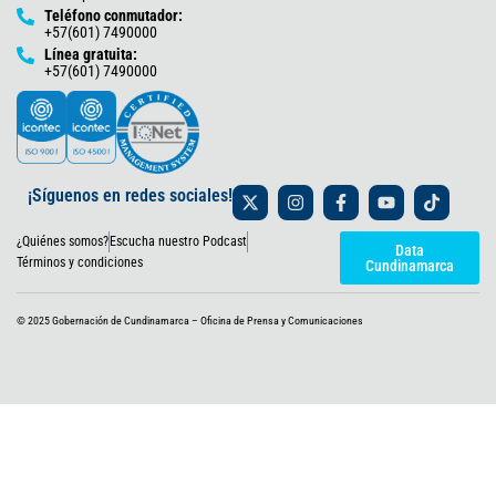
Teléfono conmutador:
+57(601) 7490000
Línea gratuita:
+57(601) 7490000
X
I
F
Y
T
¡Síguenos en redes sociales!
-
n
a
o
i
t
s
c
u
k
¿Quiénes somos?
Escucha nuestro Podcast
w
t
e
t
t
Data
i
a
b
u
o
Términos y condiciones
Cundinamarca
t
g
o
b
k
t
r
o
e
e
a
k
© 2025 Gobernación de Cundinamarca – Oficina de Prensa y Comunicaciones
r
m
-
f