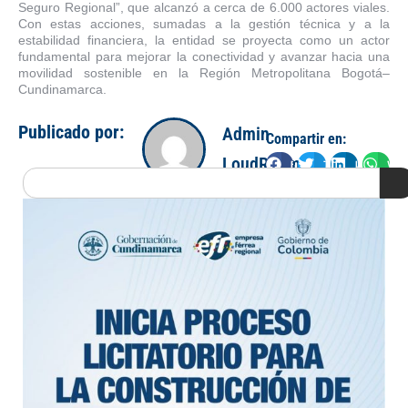
Seguro Regional”, que alcanzó a cerca de 6.000 actores viales.
Con estas acciones, sumadas a la gestión técnica y a la
estabilidad financiera, la entidad se proyecta como un actor
fundamental para mejorar la conectividad y avanzar hacia una
movilidad sostenible en la Región Metropolitana Bogotá–
Cundinamarca.
Publicado por:
Admin
Compartir en:
LoudRoom
Facebook
Twitter
LinkedIn
Wha
Search