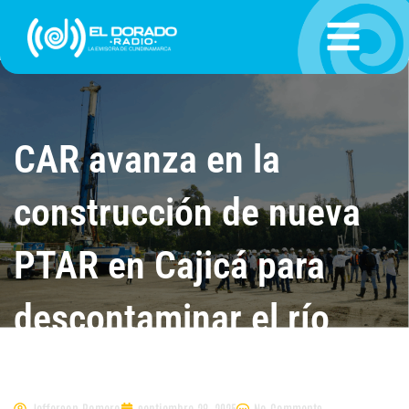
Ir
al
contenido
CAR avanza en la
construcción de nueva
PTAR en Cajicá para
descontaminar el río
Bogotá
Jefferson Romero
septiembre 28, 2025
No Comments