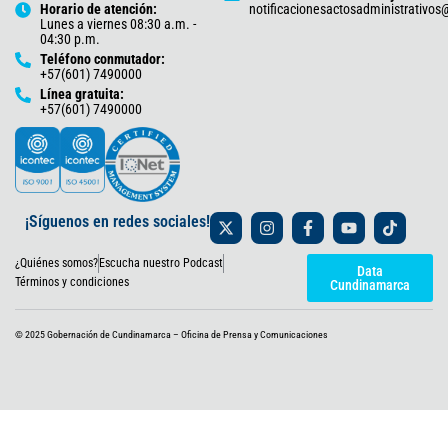
Horario de atención:
notificacionesactosadministrativo
Lunes a viernes 08:30 a.m. -
04:30 p.m.
Teléfono conmutador:
+57(601) 7490000
Línea gratuita:
+57(601) 7490000
X
I
F
Y
T
¡Síguenos en redes sociales!
-
n
a
o
i
t
s
c
u
k
¿Quiénes somos?
Escucha nuestro Podcast
w
t
e
t
t
Data
i
a
b
u
o
Términos y condiciones
Cundinamarca
t
g
o
b
k
t
r
o
e
e
a
k
© 2025 Gobernación de Cundinamarca – Oficina de Prensa y Comunicaciones
r
m
-
f