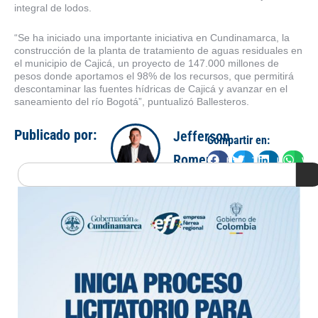
integral de lodos.
“Se ha iniciado una importante iniciativa en Cundinamarca, la
construcción de la planta de tratamiento de aguas residuales en
el municipio de Cajicá, un proyecto de 147.000 millones de
pesos donde aportamos el 98% de los recursos, que permitirá
descontaminar las fuentes hídricas de Cajicá y avanzar en el
saneamiento del río Bogotá”, puntualizó Ballesteros.
Publicado por:
Jefferson
Compartir en:
Romero
Facebook
Twitter
LinkedIn
Wha
Search