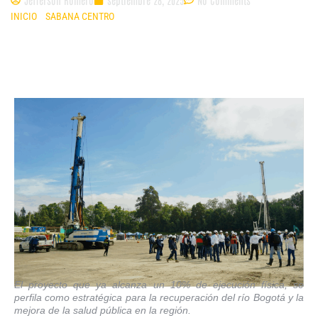
INICIO
»
SABANA CENTRO
»
CAR AVANZA EN LA CONSTRUCCIÓN DE
NUEVA PTAR EN CAJICÁ PARA DESCONTAMINAR EL RÍO BOGOTÁ
El proyecto que ya alcanza un 10% de ejecución física, se
perfila como estratégica para la recuperación del río Bogotá y la
mejora de la salud pública en la región.