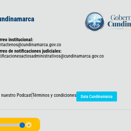
Cundinamarca
rreo institucional:
ntactenos@cundinamarca.gov.co
rreo de notificaciones judiciales:
tificacionesactosadministrativos@cundinamarca.gov.co
 nuestro Podcast
Términos y condiciones
Data Cundinamarca
icaciones