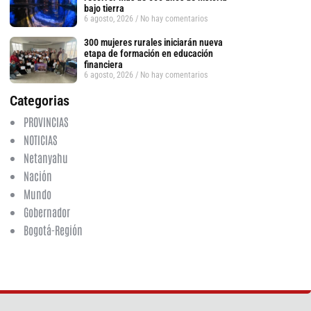
bajo tierra
6 agosto, 2026
No hay comentarios
300 mujeres rurales iniciarán nueva
etapa de formación en educación
financiera
6 agosto, 2026
No hay comentarios
Categorias
PROVINCIAS
NOTICIAS
Netanyahu
Nación
Mundo
Gobernador
tsApp
Bogotá-Región