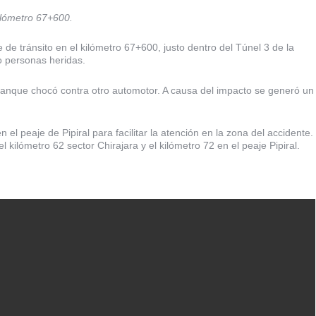
kilómetro 67+600.
de tránsito en el kilómetro 67+600, justo dentro del Túnel 3 de la
o personas heridas.
tanque chocó contra otro automotor. A causa del impacto se generó un
 el peaje de Pipiral para facilitar la atención en la zona del accidente.
kilómetro 62 sector Chirajara y el kilómetro 72 en el peaje Pipiral.