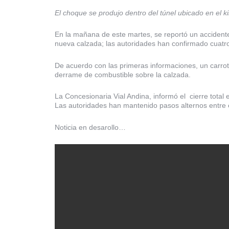
El choque se produjo dentro del túnel ubicado en el 
En la mañana de este martes, se reportó un accidente 
nueva calzada; las autoridades han confirmado cuatr
De acuerdo con las primeras informaciones, un carro
derrame de combustible sobre la calzada.
La Concesionaria Vial Andina, informó el cierre total en
Las autoridades han mantenido pasos alternos entre el 
Noticia en desarollo…