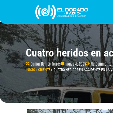
Ir
al
contenido
INICIO
PROGRAMACIÓN
¿QUIÉNES SOMO
Cuatro heridos en ac
Dumar Benito Torres
marzo 4, 2025
No Comments
INICIO
»
ORIENTE
»
CUATRO HERIDOS EN ACCIDENTE EN LA V