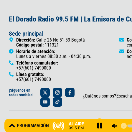
El Dorado Radio 99.5 FM | La Emisora de 
Sede principal
Dirección:
Calle 26 No 51-53 Bogotá
Co
Código postal:
111321
co
Horario de atención:
Co
Lunes a viernes 08:30 a.m. - 04:30 p.m.
no
Teléfono conmutador:
+57(601) 7490000
Línea gratuita:
+57(601) 7490000
X
Y
I
T
F
¡Síguenos en
-
o
n
i
a
redes sociales!
¿Quiénes somos?
Escucha
t
u
s
k
c
w
t
t
t
e
i
u
a
o
b
t
b
g
k
o
t
e
r
o
© 2025 Gobernación de Cundinamarca – Oficina de Prensa y Comun
e
a
k
AL AIRE
PROGRAMACIÓN
r
m
-
99.5 FM