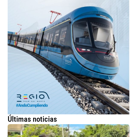
Últimas noticias
Ab
pu
sa