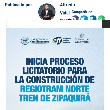
Publicado por:
Alfredo
Compartir en:
Vidal
Facebook
Twitter
LinkedIn
Wha
Periodista
Search