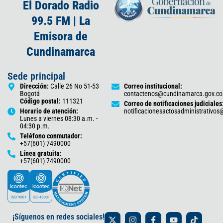
El Dorado Radio
99.5 FM | La
Emisora de
Cundinamarca
Sede principal
Dirección:
Calle 26 No 51-53
Correo institucional:
Bogotá
contactenos@cundinamarca.gov.co
Código postal:
111321
Correo de notificaciones judiciales
Horario de atención:
notificacionesactosadministrativo
Lunes a viernes 08:30 a.m. -
04:30 p.m.
Teléfono conmutador:
+57(601) 7490000
Línea gratuita:
+57(601) 7490000
X
I
F
Y
T
¡Síguenos en redes sociales!