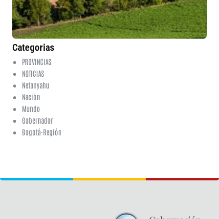
de
6 a
20
ha
co
Categorias
PROVINCIAS
NOTICIAS
Netanyahu
Nación
Mundo
Gobernador
Bogotá-Región