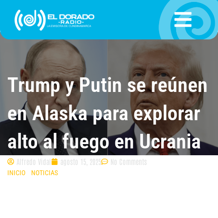
Ir
al
contenido
Trump y Putin se reúnen
en Alaska para explorar
alto al fuego en Ucrania
Alfredo Vidal
agosto 15, 2025
No Comments
INICIO
»
NOTICIAS
»
TRUMP Y PUTIN SE REÚNEN EN ALASKA PARA
EXPLORAR ALTO AL FUEGO EN UCRANIA