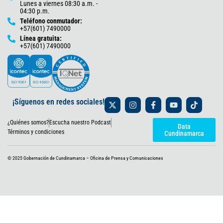
Lunes a viernes 08:30 a.m. -
04:30 p.m.
Teléfono conmutador:
+57(601) 7490000
Línea gratuita:
+57(601) 7490000
X
I
F
Y
T
¡Síguenos en redes sociales!
-
n
a
o
i
t
s
c
u
k
¿Quiénes somos?
Escucha nuestro Podcast
w
t
e
t
t
Data
i
a
b
u
o
Términos y condiciones
Cundinamarca
t
g
o
b
k
t
r
o
e
e
a
k
© 2025 Gobernación de Cundinamarca – Oficina de Prensa y Comunicaciones
r
m
-
f