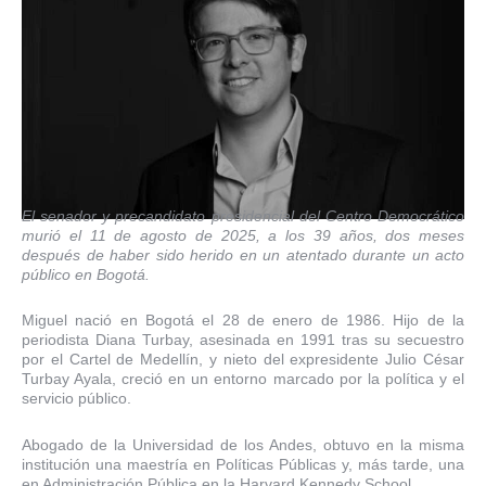
El senador y precandidato presidencial del Centro Democrático
murió el 11 de agosto de 2025, a los 39 años, dos meses
después de haber sido herido en un atentado durante un acto
público en Bogotá.
Miguel nació en Bogotá el 28 de enero de 1986. Hijo de la
periodista Diana Turbay, asesinada en 1991 tras su secuestro
por el Cartel
de
Medellín, y nieto del expresidente Julio César
Turbay Ayala, creció en un entorno marcado por la política y el
servicio público.
Abogado de la Universidad de los Andes, obtuvo en la misma
institución una maestría en Políticas Públicas y, más tarde, una
en Administración Pública en la Harvard Kennedy School.