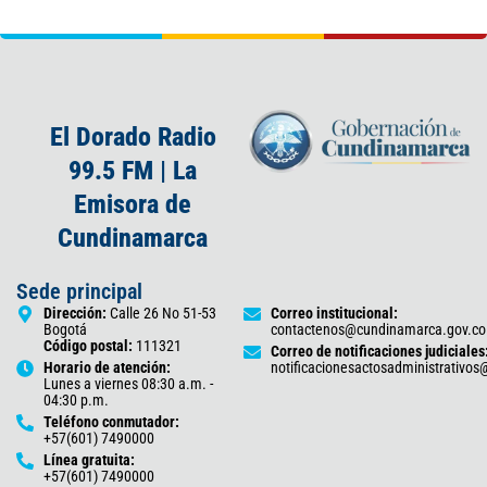
El Dorado Radio
99.5 FM | La
Emisora de
Cundinamarca
Sede principal
Dirección:
Calle 26 No 51-53
Correo institucional:
Bogotá
contactenos@cundinamarca.gov.co
Código postal:
111321
Correo de notificaciones judiciales
Horario de atención:
notificacionesactosadministrativo
Lunes a viernes 08:30 a.m. -
04:30 p.m.
Teléfono conmutador:
+57(601) 7490000
Línea gratuita:
+57(601) 7490000