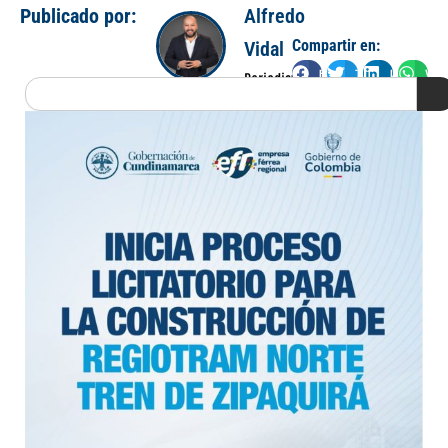
Publicado por:
Alfredo
Compartir en:
Vidal
Facebook
Twitter
LinkedIn
Wha
Periodista
Search