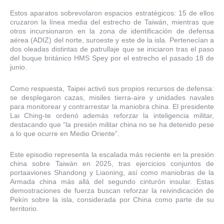
Estos aparatos sobrevolaron espacios estratégicos: 15 de ellos
cruzaron la línea media del estrecho de Taiwán, mientras que
otros incursionaron en la zona de identificación de defensa
aérea (ADIZ) del norte, suroeste y este de la isla. Pertenecían a
dos oleadas distintas de patrullaje que se iniciaron tras el paso
del buque británico HMS Spey por el estrecho el pasado 18 de
junio.
Como respuesta, Taipei activó sus propios recursos de defensa:
se desplegaron cazas, misiles tierra-aire y unidades navales
para monitorear y contrarrestar la maniobra china. El presidente
Lai Ching-te ordenó además reforzar la inteligencia militar,
destacando que “la presión militar china no se ha detenido pese
a lo que ocurre en Medio Oriente”.
Este episodio representa la escalada más reciente en la presión
china sobre Taiwán en 2025, tras ejercicios conjuntos de
portaaviones Shandong y Liaoning, así como maniobras de la
Armada china más allá del segundo cinturón insular. Estas
demostraciones de fuerza buscan reforzar la reivindicación de
Pekín sobre la isla, considerada por China como parte de su
territorio.