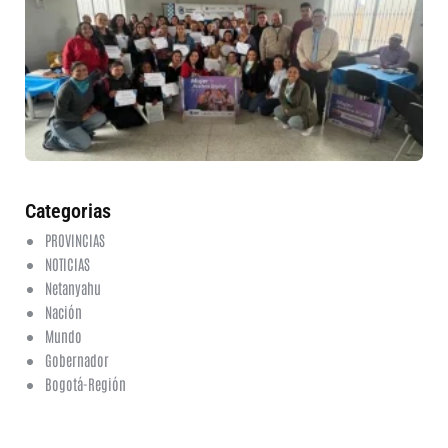
ru
in
nu
et
fo
en
ed
fi
6 a
20
ha
co
Categorias
PROVINCIAS
NOTICIAS
Netanyahu
Nación
Mundo
Gobernador
Bogotá-Región