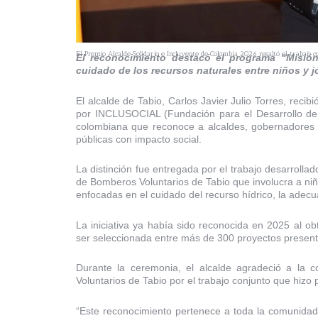
El Premio Alcalde Solidario e Incluyente de Colombia 2026 resaltó el trabajo c
El reconocimiento destacó el programa “Misión
cuidado de los recursos naturales entre niños y j
El alcalde de Tabio, Carlos Javier Julio Torres, reci
por INCLUSOCIAL (Fundación para el Desarrollo de l
colombiana que reconoce a alcaldes, gobernadores y 
públicas con impacto social.
La distinción fue entregada por el trabajo desarrolla
de Bomberos Voluntarios de Tabio que involucra a ni
enfocadas en el cuidado del recurso hídrico, la adecua
La iniciativa ya había sido reconocida en 2025 al 
ser seleccionada entre más de 300 proyectos present
Durante la ceremonia, el alcalde agradeció a la 
Voluntarios de Tabio por el trabajo conjunto que hizo 
“Este reconocimiento pertenece a toda la comunidad