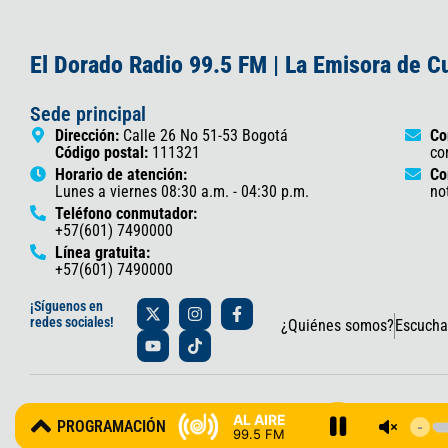
El Dorado Radio 99.5 FM | La Emisora de 
Sede principal
Dirección:
Calle 26 No 51-53 Bogotá
Co
Código postal:
111321
co
Horario de atención:
Co
Lunes a viernes 08:30 a.m. - 04:30 p.m.
no
Teléfono conmutador:
+57(601) 7490000
Línea gratuita:
+57(601) 7490000
X
Y
I
T
F
¡Síguenos en
-
o
n
i
a
redes sociales!
¿Quiénes somos?
Escucha
t
u
s
k
c
w
t
t
t
e
i
u
a
o
b
t
b
g
k
o
t
e
r
o
© 2025 Gobernación de Cundinamarca – Oficina de Prensa y Comun
e
a
k
AL AIRE
PROGRAMACIÓN
r
m
-
99.5 FM