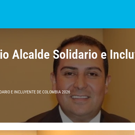
S?
NOTICIAS
COLOMBIA
BOGOTÁ
INTERNACIONAL
PROVINCIAS
io Alcalde Solidario e Inc
IDARIO E INCLUYENTE DE COLOMBIA 2026