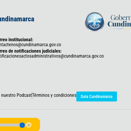
Cundinamarca
rreo institucional:
ntactenos@cundinamarca.gov.co
rreo de notificaciones judiciales:
tificacionesactosadministrativos@cundinamarca.gov.co
 nuestro Podcast
Términos y condiciones
Data Cundinamarca
icaciones