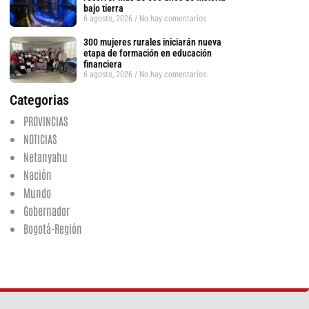
bajo tierra
6 agosto, 2026
No hay comentarios
300 mujeres rurales iniciarán nueva
etapa de formación en educación
financiera
6 agosto, 2026
No hay comentarios
Categorias
PROVINCIAS
NOTICIAS
Netanyahu
Nación
Mundo
tsApp
Gobernador
Bogotá-Región