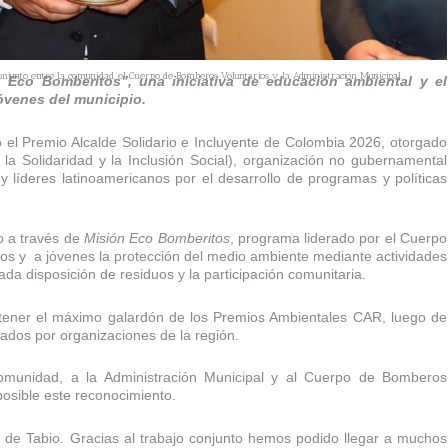
onjunto entre la comunidad, el Cuerpo de Bomberos Voluntarios y la Administración Municipal.
 Eco Bomberitos”, una iniciativa de educación ambiental y el
óvenes del municipio.
bió el Premio Alcalde Solidario e Incluyente de Colombia 2026, otorgado
a Solidaridad y la Inclusión Social), organización no gubernamental
líderes latinoamericanos por el desarrollo de programas y políticas
do a través de
Misión Eco Bomberitos
, programa liderado por el Cuerpo
ños y a jóvenes la protección del medio ambiente mediante actividades
da disposición de residuos y la participación comunitaria.
obtener el máximo galardón de los Premios Ambientales CAR, luego de
ados por organizaciones de la región.
comunidad, a la Administración Municipal y al Cuerpo de Bomberos
posible este reconocimiento.
 de Tabio. Gracias al trabajo conjunto hemos podido llegar a muchos