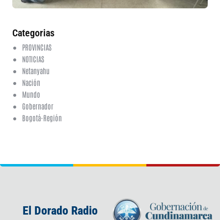
ha
co
Categorias
PROVINCIAS
NOTICIAS
Netanyahu
Nación
Mundo
Gobernador
Bogotá-Región
El Dorado Radio