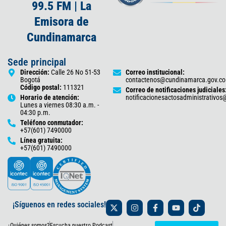
99.5 FM | La
Emisora de
Cundinamarca
Sede principal
Dirección:
Calle 26 No 51-53
Correo institucional:
Bogotá
contactenos@cundinamarca.gov.co
Código postal:
111321
Correo de notificaciones judiciales
Horario de atención:
notificacionesactosadministrativo
Lunes a viernes 08:30 a.m. -
04:30 p.m.
Teléfono conmutador:
+57(601) 7490000
Línea gratuita:
+57(601) 7490000
X
I
F
Y
T
¡Síguenos en redes sociales!
-
n
a
o
i
t
s
c
u
k
¿Quiénes somos?
Escucha nuestro Podcast