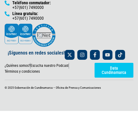
Teléfono conmutador:
+57(601) 7490000
Línea gratuita:
+57(601) 7490000
X
I
F
Y
T
¡Síguenos en redes sociales!
-
n
a
o
i
t
s
c
u
k
¿Quiénes somos?
Escucha nuestro Podcast
w
t
e
t
t
Data
i
a
b
u
o
Términos y condiciones
Cundinamarca
t
g
o
b
k
t
r
o
e
e
a
k
© 2025 Gobernación de Cundinamarca – Oficina de Prensa y Comunicaciones
r
m
-
f