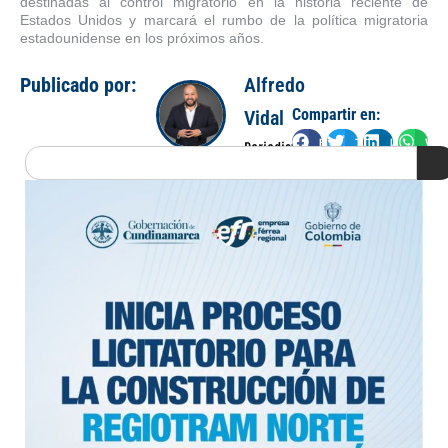
destinadas al control migratorio en la historia reciente de
Estados Unidos y marcará el rumbo de la política migratoria
estadounidense en los próximos años.
Publicado por:
Alfredo
Compartir en:
Vidal
Facebook
Twitter
LinkedIn
Wha
Periodista
Search