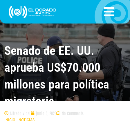
Ir
al
contenido
Senado de EE. UU.
aprueba US$70.000
millones para política
migratoria
Alfredo Vidal
junio 5, 2026
No Comments
INICIO
»
NOTICIAS
»
SENADO DE EE. UU. APRUEBA US$70.000 MILLONES
PARA POLÍTICA MIGRATORIA